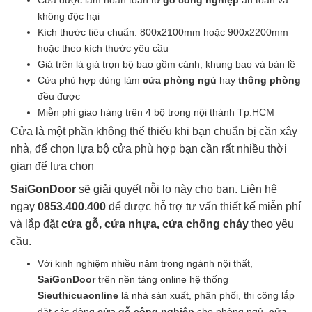
Cửa được làm hoàn toàn từ
gỗ công nghiệp
an toàn và
là:
tại
không độc hại
3.000.000₫.
là:
Kích thước tiêu chuẩn: 800x2100mm hoặc 900x2200mm
2.950.000₫.
hoặc theo kích thước yêu cầu
Giá trên là giá trọn bộ bao gồm cánh, khung bao và bản lề
Cửa phù hợp dùng làm
cửa phòng ngủ
hay
thông phòng
đều được
Miễn phí giao hàng trên 4 bộ trong nội thành Tp.HCM
Cửa là một phần không thể thiếu khi bạn chuẩn bị cần xây
nhà, để chọn lựa bộ cửa phù hợp bạn cần rất nhiều thời
gian để lựa chọn
SaiGonDoor
sẽ giải quyết nỗi lo này cho bạn. Liên hệ
ngay
0853.400.400
để được hỗ trợ tư vấn thiết kế miễn phí
và lắp đặt
cửa gỗ, cửa nhựa, cửa chống cháy
theo yêu
cầu.
Với kinh nghiệm nhiều năm trong ngành nội thất,
SaiGonDoor
trên nền tảng online hệ thống
Sieuthicuaonline
là nhà sản xuất, phân phối, thi công lắp
đặt các dòng
cửa gỗ công nghiệp
cho phòng ngủ,
cửa