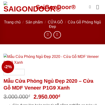
Bỏ
SaiGonDoor®
qua
nội
dung
Trang chủ
/
Sản phẩm
/
CỬA GỖ
/
Cửa Gỗ Phòng Ngủ
Đẹp
-2%
Mẫu Cửa Phòng Ngủ Đẹp 2020 – Cửa
Gỗ MDF Veneer P1G9 Xanh
Giá
Giá
3.000.000
2.950.000
₫
₫
gốc
hiện