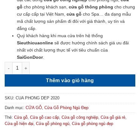
gỗ
cho phòng khách sạn,
cửa gỗ thông phòng
cho chung
cư cấp cấp tại Việt Nam,
cửa gỗ
cho Spa… đa dạng mẫu
mã chất lượng sản phẩm đi đôi với giá thành, uy tín và
đẳng cấp.
Quý khách hàng khi mua cửa trên hệ thống
Sieuthicuaonline
sẽ được hướng chính sách giá ưu đãi
nhất với chất lượng thực tế với tiêu chuẩn của
SaiGonDoor
.
Mẫu Cửa Phòng Ngủ Đẹp 2020 - Cửa Gỗ MDF Veneer P1G9 Xan
Thêm vào giỏ hàng
SKU:
CUA PHONG DEP 2020
Danh mục:
CỬA GỖ
,
Cửa Gỗ Phòng Ngủ Đẹp
Thẻ:
Cửa gỗ
,
Cửa gỗ cao cấp
,
Cửa gỗ công nghiệp
,
Cửa gỗ giá rẻ
,
Cửa gỗ hiện đại
,
Cửa gỗ phòng ngủ
,
Cửa gỗ phòng ngủ đẹp