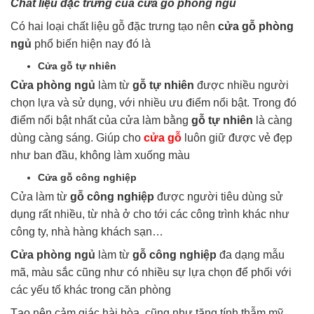
Chất liệu đặc trưng của cửa gỗ phòng ngủ
Có hai loại chất liệu gỗ đặc trưng tạo nên
cửa gỗ phòng
ngủ
phổ biến hiện nay đó là
Cửa gỗ tự nhiên
Cửa phòng ngủ
làm từ
gỗ tự nhiên
được nhiều người
chọn lựa và sử dụng, với nhiều ưu điểm nổi bật. Trong đó
điểm nổi bật nhất của cửa làm bằng
gỗ tự nhiên
là càng
dùng càng sáng. Giúp cho
cửa gỗ
luôn giữ được vẻ đẹp
như ban đầu, không làm xuống màu
Cửa gỗ công nghiệp
Cửa làm từ
gỗ công nghiệp
được người tiêu dùng sử
dụng rất nhiều, từ nhà ở cho tới các công trình khác như
công ty, nhà hàng khách sạn…
Cửa phòng ngủ
làm từ
gỗ công nghiệp
đa dạng mẫu
mã, màu sắc cũng như có nhiều sự lựa chọn để phối với
các yếu tố khác trong căn phòng
Tạo nên cảm giác hài hòa, cũng như tăng tính thẫm mỹ