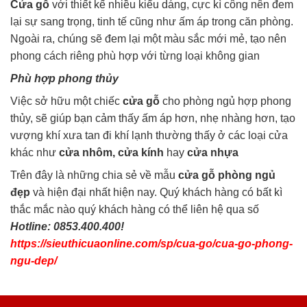
Cửa gỗ
với thiết kế nhiều kiểu dáng, cực kì công nên đem
lại sự sang trọng, tinh tế cũng như ấm áp trong căn phòng.
Ngoài ra, chúng sẽ đem lại một màu sắc mới mẻ, tạo nên
phong cách riêng phù hợp với từng loại không gian
Phù hợp phong thủy
Việc sở hữu một chiếc
cửa gỗ
cho phòng ngủ hợp phong
thủy, sẽ giúp bạn cảm thấy ấm áp hơn, nhẹ nhàng hơn, tạo
vượng khí xưa tan đi khí lạnh thường thấy ở các loại cửa
khác như
cửa nhôm, cửa kính
hay
cửa nhựa
Trên đây là những chia sẻ về mẫu
cửa gỗ phòng ngủ
đẹp
và hiện đại nhất hiện nay. Quý khách hàng có bất kì
thắc mắc nào quý khách hàng có thể liên hệ qua số
Hotline:
0853.400.400!
https://sieuthicuaonline.com/sp/cua-go/cua-go-phong-
ngu-dep/