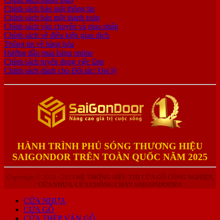
Chính sách bảo mật thông tin
Chính sách bảo mật thanh toán
Chính sách vận chuyển và giao nhận
Chính sách về điều kiện giao dịch
Thông tin về hàng hóa
Hướng dẫn mua hàng online
Chính sách tuyển dụng việc làm
Chính sách dành cho Đối tác/ Đại lý
HÀNH TRÌNH PHỦ SÓNG THƯƠNG HIỆU
SAIGONDOR TRÊN TOÀN QUỐC NĂM 2025
Copyright © 2010 - 2023
HỆ THỐNG SIÊU THỊ CỬA GỖ CÔNG NGHIỆP,
CỬA NHỰA, CỬA CHỐNG CHÁY SAIGONDOOR®
CỬA NHỰA
CỬA GỖ
CỬA THÉP VÂN GỖ