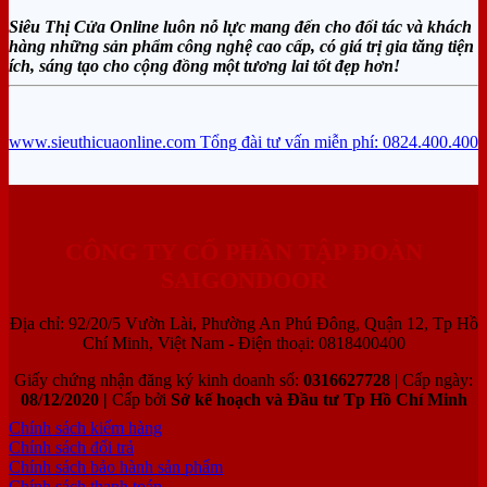
Siêu Thị Cửa Online luôn nỗ lực mang đến cho đối tác và khách
hàng những sản phẩm công nghệ cao cấp, có giá trị gia tăng tiện
ích, sáng tạo cho cộng đồng một tương lai tốt đẹp hơn!
www.sieuthicuaonline.com
Tổng đài tư vấn miễn phí: 0824.400.400
CÔNG TY CỔ PHẦN TẬP ĐOÀN
SAIGONDOOR
Địa chỉ: 92/20/5 Vườn Lài, Phường An Phú Đông, Quận 12, Tp Hồ
Chí Minh, Việt Nam - Điện thoại: 0818400400
Giấy chứng nhận đăng ký kinh doanh số:
0316627728
| Cấp ngày:
08/12/2020 |
Cấp bởi
Sở kế hoạch và Đầu tư Tp Hồ Chí Minh
Chính sách kiểm hàng
Chính sách đổi trả
Chính sách bảo hành sản phẩm
Chính sách thanh toán