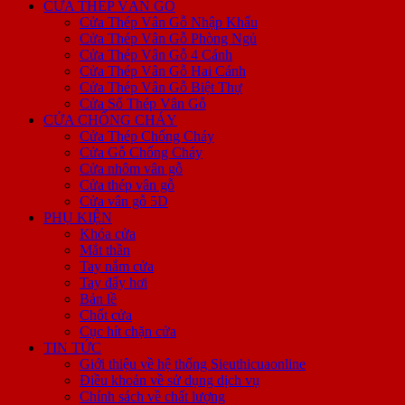
CỬA THÉP VÂN GỖ
Cửa Thép Vân Gỗ Nhập Khẩu
Cửa Thép Vân Gỗ Phòng Ngủ
Cửa Thép Vân Gỗ 4 Cánh
Cửa Thép Vân Gỗ Hai Cánh
Cửa Thép Vân Gỗ Biệt Thự
Cửa Sổ Thép Vân Gỗ
CỬA CHỐNG CHÁY
Cửa Thép Chống Cháy
Cửa Gỗ Chống Cháy
Cửa nhôm vân gỗ
Cửa thép vân gỗ
Cửa vân gỗ 5D
PHỤ KIỆN
Khóa cửa
Mắt thần
Tay nắm cửa
Tay đẩy hơi
Bản lề
Chốt cửa
Cục hít chặn cửa
TIN TỨC
Giới thiệu về hệ thống Sieuthicuaonline
Điều khoản về sử dụng dịch vụ
Chính sách về chất lượng