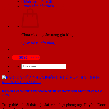
Chính sách bảo mật
Chính sách bảo hành
BÀI VIẾT MỚI NHẤT
Chưa có sản phẩm trong giỏ hàng.
Quay trở lại cửa hàng
0853.400.400
Tìm
kiếm:
BÁO GIÁ CỬA NHỰA PHÒNG NGỦ HUYPHATDOOR MỚI NHẤT NĂM
2025
Trong thiết kế nội thất hiện đại, cửa nhựa phòng ngủ HuyPhatDoor