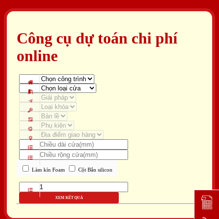
Công cụ dự toán chi phí
online
Làm kín Foam
Cột Bắn silicon
XEM KẾT QUẢ
Đặt lịc