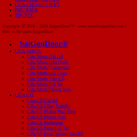
CỬA CHỐNG CHÁY
PHỤ KIỆN
TIN TỨC
Copyright ⓒ 2016 – 2026 SaigonDoor™ - www.sieuthicuaonline.com |
Đơn vị chủ quản SaigonDoor
SaiGonDoor®
CỬA NHỰA
Cửa Nhựa Giả Gỗ
Cửa Nhựa Hàn Quốc
Cửa Nhựa Composite
Cửa Nhựa Đài Loan
Cửa Nhựa Vân Gỗ
Cửa Nhựa Giá Rẻ
Cửa Nhựa Phòng Ngủ
CỬA GỖ
Cửa Gỗ Giá Rẻ
Cửa Gỗ Công Nghiệp
Cửa Gỗ Phòng Ngủ Đẹp
Cửa Gỗ Phòng Ngủ
Cửa Gỗ Melamine
Cửa Gỗ Pano Giá Rẻ
Cửa Gỗ Pano Veneer Giá Rẻ