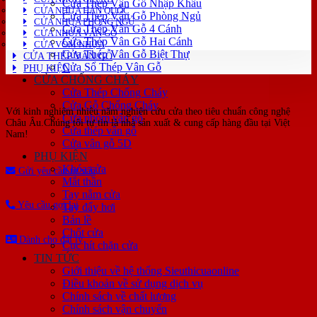
Cửa Thép Vân Gỗ Nhập Khẩu
CỬA NHỰA HÀN QUỐC
Cửa Thép Vân Gỗ Phòng Ngủ
CỬA NHỰA PHÒNG NGỦ
Cửa Thép Vân Gỗ 4 Cánh
CỬA NHỰA VÂN GỖ
Cửa Thép Vân Gỗ Hai Cánh
CỬA VÒM NHỰA
Cửa Thép Vân Gỗ Biệt Thự
CỬA THÉP VÂN GỖ
Cửa Sổ Thép Vân Gỗ
PHỤ KIỆN
CỬA CHỐNG CHÁY
Cửa Thép Chống Cháy
Cửa Gỗ Chống Cháy
Với kinh nghiệm nhiêu năm nghiên cứu cửa theo tiêu chuẩn công nghệ
Cửa nhôm vân gỗ
Châu Âu.Chúng tôi tự tin là nhà sản xuất & cung cấp hàng đầu tại Việt
Cửa thép vân gỗ
Nam!
Cửa vân gỗ 5D
PHỤ KIỆN
Khóa cửa
Gửi yêu cầu tư vấn
Mắt thần
Tay nắm cửa
Yêu cầu gọi lại
Tay đẩy hơi
Bản lề
Chốt cửa
Dành cho đại lý
Cục hít chặn cửa
TIN TỨC
Giới thiệu về hệ thống Sieuthicuaonline
Điều khoản về sử dụng dịch vụ
Chính sách về chất lượng
Chính sách vận chuyển