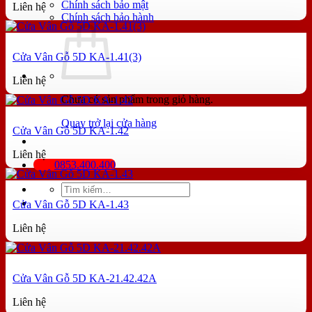
Chính sách bảo mật
Liên hệ
Chính sách bảo hành
Cửa Vân Gỗ 5D KA-1.41(3)
Liên hệ
Chưa có sản phẩm trong giỏ hàng.
Quay trở lại cửa hàng
Cửa Vân Gỗ 5D KA-1.42
Liên hệ
0853.400.400
Tìm
kiếm:
Cửa Vân Gỗ 5D KA-1.43
Liên hệ
Cửa Vân Gỗ 5D KA-21.42.42A
Liên hệ