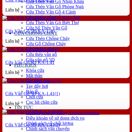
Cửa Thép Vân Gỗ Nhập Khẩu
Cửa Thép Vân Gỗ Phòng Ngủ
Liên hệ
Cửa Thép Vân Gỗ 4 Cánh
Cửa Thép Vân Gỗ Hai Cánh
Cửa Thép Vân Gỗ Biệt Thự
Cửa Sổ Thép Vân Gỗ
Cửa Vân Gỗ 5D KA-1.40
CỬA CHỐNG CHÁY
Cửa Thép Chống Cháy
Liên hệ
Cửa Gỗ Chống Cháy
Cửa nhôm vân gỗ
Cửa thép vân gỗ
Cửa vân gỗ 5D
Cửa Vân Gỗ 5D KA-1.41
PHỤ KIỆN
Khóa cửa
Liên hệ
Mắt thần
Tay nắm cửa
Tay đẩy hơi
Bản lề
Cửa Vân Gỗ 5D KA-1.41(1)
Chốt cửa
Cục hít chặn cửa
Liên hệ
TIN TỨC
Giới thiệu về hệ thống Sieuthicuaonline
Điều khoản về sử dụng dịch vụ
Chính sách về chất lượng
Cửa Vân Gỗ 5D KA-1.41(2)
Chính sách vận chuyển