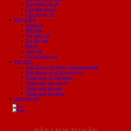
Cửa nhôm vân gỗ
Cửa thép vân gỗ
Cửa vân gỗ 5D
PHỤ KIỆN
Khóa cửa
Mắt thần
Tay nắm cửa
Tay đẩy hơi
Bản lề
Chốt cửa
Cục hít chặn cửa
TIN TỨC
Giới thiệu về hệ thống Sieuthicuaonline
Điều khoản về sử dụng dịch vụ
Chính sách về chất lượng
Chính sách vận chuyển
Chính sách bảo mật
Chính sách bảo hành
0853.400.400