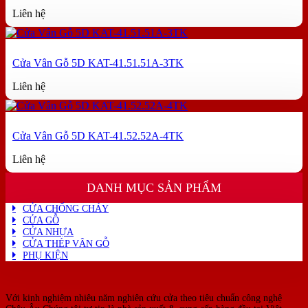
Liên hệ
Cửa Vân Gỗ 5D KAT-41.51.51A-3TK
Liên hệ
Cửa Vân Gỗ 5D KAT-41.52.52A-4TK
Liên hệ
DANH MỤC SẢN PHẨM
CỬA CHỐNG CHÁY
CỬA GỖ
CỬA NHỰA
CỬA THÉP VÂN GỖ
PHỤ KIỆN
Với kinh nghiệm nhiêu năm nghiên cứu cửa theo tiêu chuẩn công nghệ