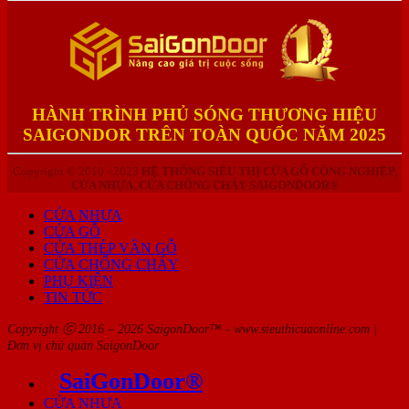
HÀNH TRÌNH PHỦ SÓNG THƯƠNG HIỆU
SAIGONDOR TRÊN TOÀN QUỐC NĂM 2025
Copyright © 2010 - 2023
HỆ THỐNG SIÊU THỊ CỬA GỖ CÔNG NGHIỆP,
CỬA NHỰA, CỬA CHỐNG CHÁY SAIGONDOOR®
CỬA NHỰA
CỬA GỖ
CỬA THÉP VÂN GỖ
CỬA CHỐNG CHÁY
PHỤ KIỆN
TIN TỨC
Copyright ⓒ 2016 – 2026 SaigonDoor™ - www.sieuthicuaonline.com |
Đơn vị chủ quản SaigonDoor
SaiGonDoor®
CỬA NHỰA