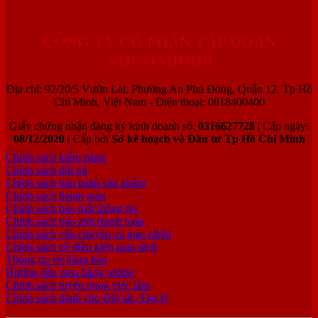
CÔNG TY CỔ PHẦN TẬP ĐOÀN
SAIGONDOOR
Địa chỉ: 92/20/5 Vườn Lài, Phường An Phú Đông, Quận 12, Tp Hồ
Chí Minh, Việt Nam - Điện thoại: 0818400400
Giấy chứng nhận đăng ký kinh doanh số:
0316627728
| Cấp ngày:
08/12/2020 |
Cấp bởi
Sở kế hoạch và Đầu tư Tp Hồ Chí Minh
Chính sách kiểm hàng
Chính sách đổi trả
Chính sách bảo hành sản phẩm
Chính sách thanh toán
Chính sách bảo mật thông tin
Chính sách bảo mật thanh toán
Chính sách vận chuyển và giao nhận
Chính sách về điều kiện giao dịch
Thông tin về hàng hóa
Hướng dẫn mua hàng online
Chính sách tuyển dụng việc làm
Chính sách dành cho Đối tác/ Đại lý