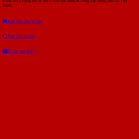
Châu Âu.Chúng tôi tự tin là nhà sản xuất & cung cấp hàng đầu tại Việt
Nam!
Gửi yêu cầu tư vấn
Yêu cầu gọi lại
Dành cho đại lý
BÀI VIẾT MỚI NHẤT