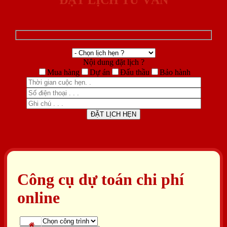
ĐẶT LỊCH TƯ VẤN
Nội dung đặt lịch ?
Mua hàng
Dự án
Đấu thầu
Bảo hành
Công cụ dự toán chi phí
online