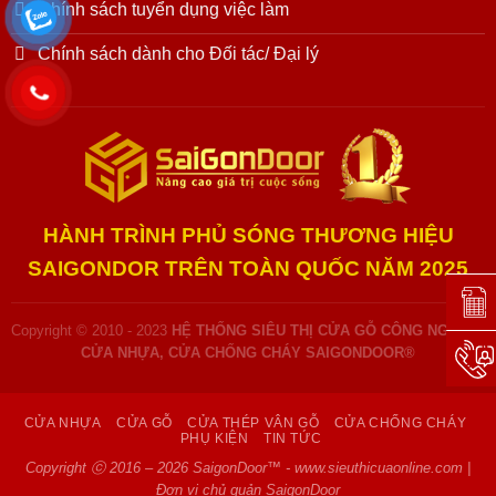
Chính sách tuyển dụng việc làm
Chính sách dành cho Đối tác/ Đại lý
HÀNH TRÌNH PHỦ SÓNG THƯƠNG HIỆU
SAIGONDOR TRÊN TOÀN QUỐC NĂM 2025
Đặt l
Copyright © 2010 - 2023
HỆ THỐNG SIÊU THỊ CỬA GỖ CÔNG NGHIỆP,
CỬA NHỰA, CỬA CHỐNG CHÁY SAIGONDOOR®
Hotli
CỬA NHỰA
CỬA GỖ
CỬA THÉP VÂN GỖ
CỬA CHỐNG CHÁY
PHỤ KIỆN
TIN TỨC
Copyright ⓒ 2016 – 2026 SaigonDoor™ - www.sieuthicuaonline.com |
Đơn vị chủ quản SaigonDoor