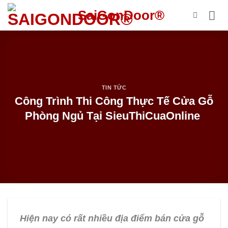
Bỏ
SaiGonDoor®
qua
nội
dung
TIN TỨC
Công Trình Thi Công Thực Tế Cửa Gỗ
Phòng Ngủ Tại SieuThiCuaOnline
Hiện nay có rất nhiều địa điểm bán cửa gỗ