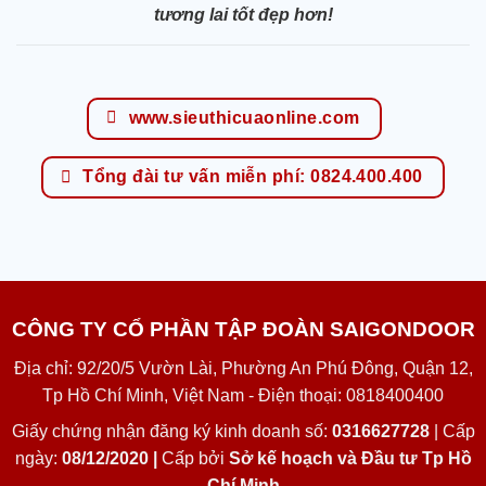
tương lai tốt đẹp hơn!
www.sieuthicuaonline.com
Tổng đài tư vấn miễn phí: 0824.400.400
CÔNG TY CỔ PHẦN TẬP ĐOÀN SAIGONDOOR
Địa chỉ: 92/20/5 Vườn Lài, Phường An Phú Đông, Quận 12,
Tp Hồ Chí Minh, Việt Nam - Điện thoại: 0818400400
Giấy chứng nhận đăng ký kinh doanh số:
0316627728
| Cấp
ngày:
08/12/2020 |
Cấp bởi
Sở kế hoạch và Đầu tư Tp Hồ
Chí Minh