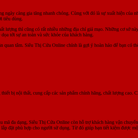
 ngày càng gia tăng nhanh chóng. Cùng với đó là sự xuất hiện của nh
i tiêu dùng.
ất lượng thì cũng có rất nhiều những địa chỉ giả mạo. Những cơ sở nà
 dọa tới sự an toàn và sức khỏe của khách hàng.
ần quan tâm. Siêu Thị Cửa Online chính là gợi ý hoàn hảo để bạn có 
 Nẵng tại sieuthicuaonline.com
g thiết bị nội thất, cung cấp các sản phẩm chính hãng, chất lượng cao
u mã đa dạng, Siêu Thị Cửa Online còn hỗ trợ khách hàng vận chuyển 
 lắp đặt phù hợp cho người sử dụng. Từ đó giúp bạn tiết kiệm được một