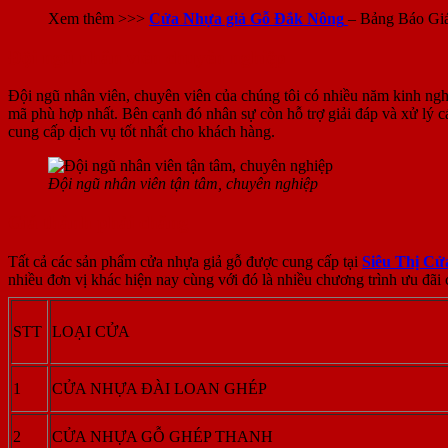
Xem thêm >>>
Cửa Nhựa giả Gỗ Đắk Nông
– Bảng Báo Gi
Đội ngũ nhân viên chuyên nghiệp
Đội ngũ nhân viên, chuyên viên của chúng tôi có nhiều năm kinh ngh
mã phù hợp nhất. Bên cạnh đó nhân sự còn hỗ trợ giải đáp và xử lý 
cung cấp dịch vụ tốt nhất cho khách hàng.
Đội ngũ nhân viên tận tâm, chuyên nghiệp
Giá thành phải chăng
Tất cả các sản phẩm cửa nhựa giả gỗ được cung cấp tại
Siêu Thị Cử
nhiều đơn vị khác hiện nay cùng với đó là nhiều chương trình ưu đãi 
STT
LOẠI CỬA
1
CỬA NHỰA ĐÀI LOAN GHÉP
2
CỬA NHỰA GỖ GHÉP THANH