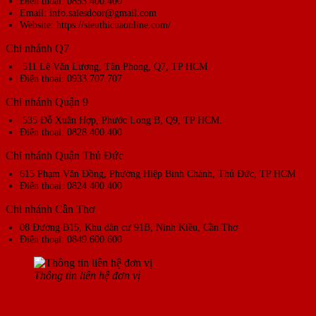
Điện thoại: 0853.400.400
Email: info.salesdoor@gmail.com
Website: https://sieuthicuaonline.com/
Chi nhánh Q7
511 Lê Văn Lương, Tân Phong, Q7, TP HCM
Điện thoại: 0933.707.707
Chi nhánh Quận 9
535 Đỗ Xuân Hợp, Phước Long B, Q9, TP HCM.
Điện thoại: 0828.400.400
Chi nhánh Quận Thủ Đức
615 Phạm Văn Đồng, Phường Hiệp Bình Chánh, Thủ Đức, TP HCM
Điện thoại: 0824.400.400
Chi nhánh Cần Thơ
08 Đường B15, Khu dân cư 91B, Ninh Kiều, Cần Thơ
Điện thoại: 0849.600.600
Thông tin liên hệ đơn vị
Kết luận