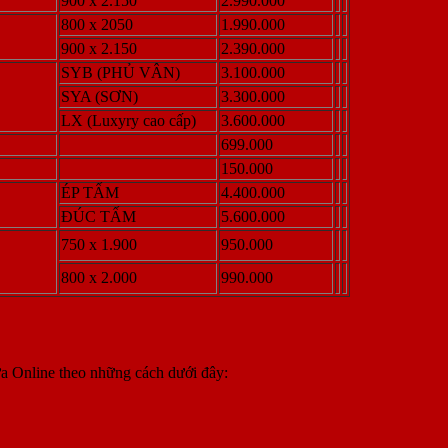
900 x 2.150
2.990.000
800 x 2050
1.990.000
900 x 2.150
2.390.000
SYB (PHỦ VÂN)
3.100.000
SYA (SƠN)
3.300.000
LX (Luxyry cao cấp)
3.600.000
699.000
150.000
ÉP TẤM
4.400.000
ĐÚC TẤM
5.600.000
750 x 1.900
950.000
800 x 2.000
990.000
ửa Online theo những cách dưới đây: