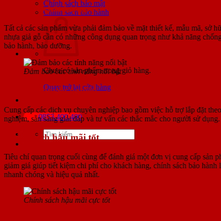
Chính sách bảo mật
Đảm bảo chất lượng
Chính sách bảo hành
Tất cả các sản phẩm vừa phải đảm bảo về mặt thiết kế, mẫu mã, sở hữu
nhựa giả gỗ cần có những công dụng quan trọng như khả năng chống 
bảo hành, bảo dưỡng.
Chưa có sản phẩm trong giỏ hàng.
Đảm bảo các tính năng nổi bật
Quay trở lại cửa hàng
Dịch vụ chuyên nghiệp
Cung cấp các dịch vụ chuyên nghiệp bao gồm việc hỗ trợ lắp đặt theo 
0853.400.400
nghiệm, sẵn sàng giải đáp và tư vấn các thắc mắc cho người sử dụng.
Tìm
Chính sách hậu mãi tốt
kiếm:
Tiêu chí quan trọng cuối cùng để đánh giá một đơn vị cung cấp sản
giảm giá giúp tiết kiệm chi phí cho khách hàng, chính sách bảo hành l
nhanh chóng và hiệu quả nhất.
Chính sách hậu mãi cực tốt
Địa chỉ lắp đặt cửa nhựa composite tại Đà 