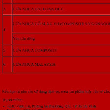
3
CỬA NHỰA ĐÀI LOAN ĐÚC
CỬA NHỰA GỖ SUNG YU (COMPOSITE SAIGONDOO
4
Yêu cầu riêng
5
CỬA NHỰA COMPOSITE
6
CỬA NHỰA MALAYSIA
Hướng dẫn liên hệ lắp đặt cửa nhựa compo
Nếu bạn có nhu cầu sử dụng dịch vụ, mua sản phẩm hoặc cần tư vấn, g
Trụ sở chính:
92/4D Vườn Lài, Phường An Phú Đông, Q12, TP Hồ Chí Minh.