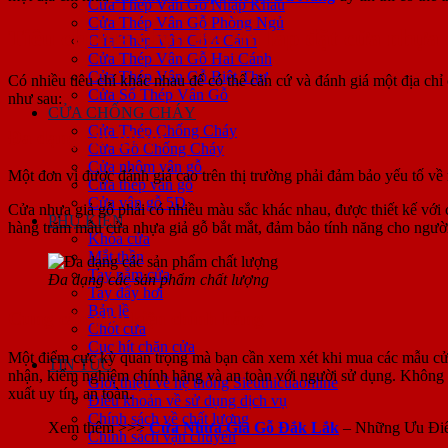
Cửa Thép Vân Gỗ Nhập Khẩu
Cửa Thép Vân Gỗ Phòng Ngủ
Tiêu chí lựa chọn địa chỉ lắp đặt cửa nhựa
Cửa Thép Vân Gỗ 4 Cánh
Cửa Thép Vân Gỗ Hai Cánh
Cửa Thép Vân Gỗ Biệt Thự
Có nhiều tiêu chí khác nhau để có thể căn cứ và đánh giá một địa ch
Cửa Sổ Thép Vân Gỗ
như sau:
CỬA CHỐNG CHÁY
Cửa Thép Chống Cháy
Đa dạng sản phẩm
Cửa Gỗ Chống Cháy
Cửa nhôm vân gỗ
Một đơn vị được đánh giá cao trên thị trường phải đảm bảo yếu tố về
Cửa thép vân gỗ
Cửa vân gỗ 5D
Cửa nhựa giả gỗ phải có nhiều màu sắc khác nhau, được thiết kế với cá
PHỤ KIỆN
hàng trăm mẫu cửa nhựa giả gỗ bắt mắt, đảm bảo tính năng cho ngườ
Khóa cửa
Mắt thần
Tay nắm cửa
Đa dạng các sản phẩm chất lượng
Tay đẩy hơi
Bản lề
Cung cấp phụ kiện chính hãng
Chốt cửa
Cục hít chặn cửa
Một điểm cực kỳ quan trọng mà bạn cần xem xét khi mua các mẫu cửa 
TIN TỨC
nhận, kiểm nghiệm chính hãng và an toàn với người sử dụng. Không 
Giới thiệu về hệ thống Sieuthicuaonline
xuất uy tín, an toàn.
Điều khoản về sử dụng dịch vụ
Chính sách về chất lượng
Xem thêm >>>
Cửa Nhựa Giả Gỗ Đắk Lắk
– Những Ưu Điể
Chính sách vận chuyển