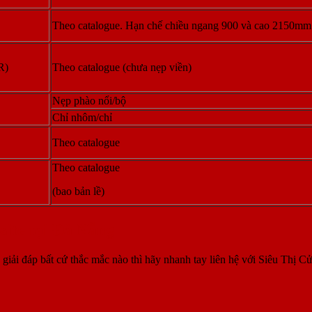
Theo catalogue. Hạn chế chiều ngang 900 và cao 2150mm
R)
Theo catalogue (chưa nẹp viền)
Nẹp phào nổi/bộ
Chỉ nhôm/chỉ
Theo catalogue
Theo catalogue
(bao bản lề)
site tại Đà Nẵng
iải đáp bất cứ thắc mắc nào thì hãy nhanh tay liên hệ với Siêu Thị C