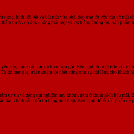
 ngoại hình nổi bật và bắt mắt vừa phải đáp ứng tốt yêu cầu về mặt ch
thấm nước, độ ẩm, chống mối mọt và cách âm, chống ồn. Sản phẩm hoạt
yêu cầu, cung cấp các dịch vụ trọn gói. Bên cạnh đó một đơn vị uy tín
 Từ đó mang lại trải nghiệm tốt nhất cũng như sự hài lòng cho khách h
 phẩm uy tín và đáng trải nghiệm hay không nằm ở chính sách hậu mãi
âu dài, chính sách đổi trả hàng linh hoạt. Bên cạnh đó là xử lý vấn đề 
Nẵng uy tín