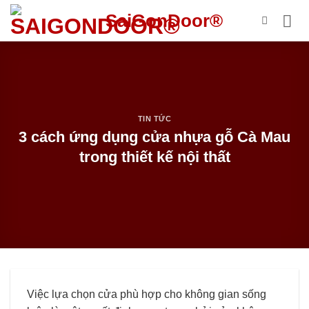
Bỏ
SaiGonDoor®
qua
nội
dung
TIN TỨC
3 cách ứng dụng cửa nhựa gỗ Cà Mau
trong thiết kế nội thất
Việc lựa chọn cửa phù hợp cho không gian sống