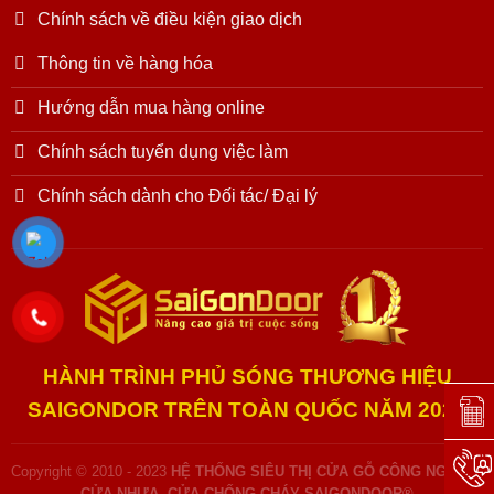
Chính sách về điều kiện giao dịch
Thông tin về hàng hóa
Hướng dẫn mua hàng online
Chính sách tuyển dụng việc làm
Chính sách dành cho Đối tác/ Đại lý
HÀNH TRÌNH PHỦ SÓNG THƯƠNG HIỆU
SAIGONDOR TRÊN TOÀN QUỐC NĂM 2025
Đặt l
Hotli
Copyright © 2010 - 2023
HỆ THỐNG SIÊU THỊ CỬA GỖ CÔNG NGHIỆP,
CỬA NHỰA, CỬA CHỐNG CHÁY SAIGONDOOR®