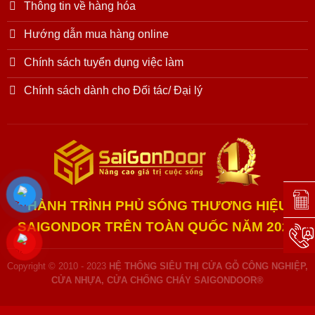
Thông tin về hàng hóa
Hướng dẫn mua hàng online
Chính sách tuyển dụng việc làm
Chính sách dành cho Đối tác/ Đại lý
Đặt l
HÀNH TRÌNH PHỦ SÓNG THƯƠNG HIỆU
SAIGONDOR TRÊN TOÀN QUỐC NĂM 2025
Hotli
Copyright © 2010 - 2023
HỆ THỐNG SIÊU THỊ CỬA GỖ CÔNG NGHIỆP,
CỬA NHỰA, CỬA CHỐNG CHÁY SAIGONDOOR®