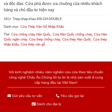
và độc đáo. Cửa phá được ưa chuộng của nhiều khách
hàng và chủ đầu tư hiện nay
SKU:
Thep-nhap-khau-930-GH-DOUBLE
Danh mục:
Cửa Thép Vân Gỗ Nhập Khẩu
Thẻ:
Cửa chống cháy Hàn Quốc
,
Cửa Hàn Quốc chống cháy
,
Cửa Hàn
Quốc ngăn cháy
,
Cửa thép chống cháy
,
Cửa thép Hàn Quốc
,
Cửa thép
nhập khẩu
,
Cửa thép vân gỗ
Với kinh nghiệm nhiêu năm nghiên cứu cửa theo tiêu chuẩn
công nghệ Châu Âu.Chúng tôi tự tin là nhà sản xuất & cung
cấp hàng đầu tại Việt Nam!
Gửi yêu cầu tư vấn
Yêu cầu gọi lại
Dành cho đại lý