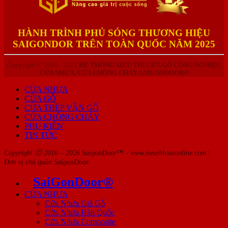
HÀNH TRÌNH PHỦ SÓNG THƯƠNG HIỆU
SAIGONDOR TRÊN TOÀN QUỐC NĂM 2025
Copyright © 2010 - 2023
HỆ THỐNG SIÊU THỊ CỬA GỖ CÔNG NGHIỆP,
CỬA NHỰA, CỬA CHỐNG CHÁY SAIGONDOOR®
CỬA NHỰA
CỬA GỖ
CỬA THÉP VÂN GỖ
CỬA CHỐNG CHÁY
PHỤ KIỆN
TIN TỨC
Copyright ⓒ 2016 – 2026 SaigonDoor™ - www.sieuthicuaonline.com |
Đơn vị chủ quản SaigonDoor
SaiGonDoor®
CỬA NHỰA
Cửa Nhựa Giả Gỗ
Cửa Nhựa Hàn Quốc
Cửa Nhựa Composite