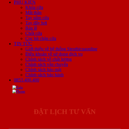
PHỤ KIỆN
Khóa cửa
Mắt thần
Tay nắm cửa
Tay đẩy hơi
Bản lề
Chốt cửa
Cục hít chặn cửa
TIN TỨC
Giới thiệu về hệ thống Sieuthicuaonline
Điều khoản về sử dụng dịch vụ
Chính sách về chất lượng
Chính sách vận chuyển
Chính sách bảo mật
Chính sách bảo hành
0853.400.400
ĐẶT LỊCH TƯ VẤN