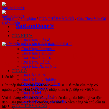
Bỏ
qua
nội
dung
Trang chủ
/
Sản phẩm
/
CỬA THÉP VÂN GỖ
/
Cửa Thép Vân Gỗ
Nhập Khẩu
SaiGonDoor®
CỬA NHỰA
Cửa Nhựa Giả Gỗ
Cửa Nhựa Hàn Quốc
Cửa Nhựa Composite
Cửa Nhựa Đài Loan
Cửa thép nhập khẩu B-502-
Cửa Nhựa Vân Gỗ
Cửa Nhựa Giá Rẻ
RB-DOUBLE
Cửa Nhựa Phòng Ngủ
CỬA GỖ
Cửa Gỗ Giá Rẻ
Liên hệ
Cửa Gỗ Công Nghiệp
Cửa Gỗ Phòng Ngủ Đẹp
Cửa thép nhập khẩu B-502-RB-DOUBLE là mẫu cửa thép có
Cửa Gỗ Phòng Ngủ
nguồn gốc từ Hàn Quốc được nhập khẩu trực tiếp về Việt Nam
Cửa Gỗ Melamine
Cửa Gỗ Pano Giá Rẻ
Với đa dạng về màu sắc cũng như kiểu dáng cửa hiện đại và độc
Cửa Gỗ Pano Veneer Giá Rẻ
đáo. Cửa phá được ưa chuộng của nhiều khách hàng và chủ đầu tư
CỬA THÉP VÂN GỖ
hiện nay