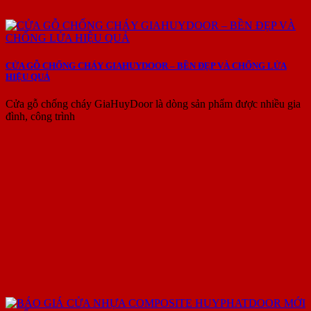
CỬA GỖ CHỐNG CHÁY GIAHUYDOOR – BỀN ĐẸP VÀ CHỐNG LỬA
HIỆU QUẢ
Cửa gỗ chống cháy GiaHuyDoor là dòng sản phẩm được nhiều gia
đình, công trình