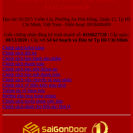
SAIGONDOOR
Địa chỉ: 92/20/5 Vườn Lài, Phường An Phú Đông, Quận 12, Tp Hồ
Chí Minh, Việt Nam - Điện thoại: 0818400400
Giấy chứng nhận đăng ký kinh doanh số:
0316627728
| Cấp ngày:
08/12/2020 |
Cấp bởi
Sở kế hoạch và Đầu tư Tp Hồ Chí Minh
Chính sách kiểm hàng
Chính sách đổi trả
Chính sách bảo hành sản phẩm
Chính sách thanh toán
Chính sách bảo mật thông tin
Chính sách bảo mật thanh toán
Chính sách vận chuyển và giao nhận
Chính sách về điều kiện giao dịch
Thông tin về hàng hóa
Hướng dẫn mua hàng online
Chính sách tuyển dụng việc làm
Chính sách dành cho Đối tác/ Đại lý