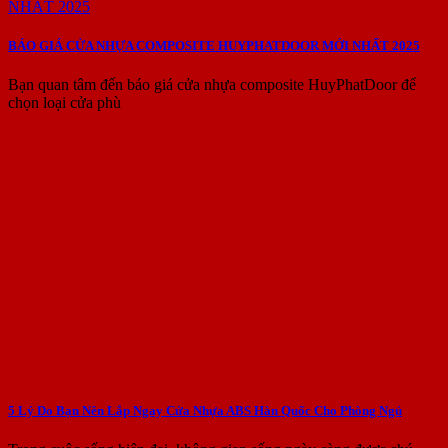
BÁO GIÁ CỬA NHỰA COMPOSITE HUYPHATDOOR MỚI NHẤT 2025
Bạn quan tâm đến báo giá cửa nhựa composite HuyPhatDoor để
chọn loại cửa phù
5 Lý Do Bạn Nên Lắp Ngay Cửa Nhựa ABS Hàn Quốc Cho Phòng Ngủ