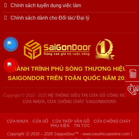
Chính sách tuyển dụng việc làm
Chính sách dành cho Đối tác/ Đại lý
HÀNH TRÌNH PHỦ SÓNG THƯƠNG HIỆU
Đặt l
SAIGONDOR TRÊN TOÀN QUỐC NĂM 2025
Hotli
Copyright © 2010 - 2023
HỆ THỐNG SIÊU THỊ CỬA GỖ CÔNG NGHIỆP,
CỬA NHỰA, CỬA CHỐNG CHÁY SAIGONDOOR®
CỬA NHỰA
CỬA GỖ
CỬA THÉP VÂN GỖ
CỬA CHỐNG CHÁY
PHỤ KIỆN
TIN TỨC
Copyright ⓒ 2016 – 2026 SaigonDoor™ - www.sieuthicuaonline.com |