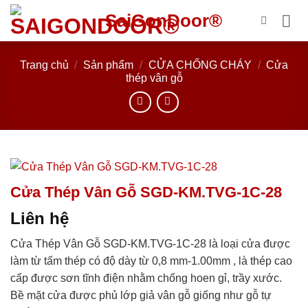
Bỏ
SaiGonDoor®
qua
nội
dung
Trang chủ
/
Sản phẩm
/
CỬA CHỐNG CHÁY
/
Cửa
thép vân gỗ
Cửa Thép Vân Gỗ SGD-KM.TVG-1C-28
Liên hệ
Cửa Thép Vân Gỗ SGD-KM.TVG-1C-28 là loại cửa được
làm từ tấm thép có độ dày từ 0,8 mm-1.00mm , là thép cao
cấp được sơn tĩnh điện nhằm chống hoen gỉ, trầy xước.
Bề mặt cửa được phủ lớp giả vân gỗ giống như gỗ tự