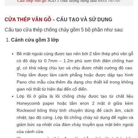
Cửa thép vân gỗ
SGD 1 chất lượng hàng đầu 0933.707707
CỬA THÉP VÂN GỖ
– CẤU TẠO VÀ SỬ DỤNG
Cấu tạo cửa thép chống cháy gồm 5 bộ phận như sau:
Cánh cửa
gồm 3 lớp
Bề mặt ngoài cùng được tạo nên bởi 2 tấm thép phủ vân gỗ
có độ dày từ 0.7mm – 1.2m phủ sơn tĩnh điện chống han
gỉ, có khả năng chịu lực và chịu được nhiệt cường độ cao.
Thép tấm được làm cánh phẳng hoặc được dập tạo hình
Pano cho mẫu cửa thêm đa dạng cho thiết kế trong không
gian nội thất từ hiện đại đến cổ điển.
Lớp lõi ở giữa là lõi chống cháy được tạo từ chất liệu
Honeycomb paper hoặc tấm eron 2 mặt ở giữa kèm
Rockwool bông thủy tinh chuyên dùng để cách âm, cách
nhiệt, tạo độ cứng. Lớp lõi chống cháy sử dụng để ngăn và
giảm bức xạ nhiệt của đám cháy truyền qua mặt bên ngoài
của cánh cửa.