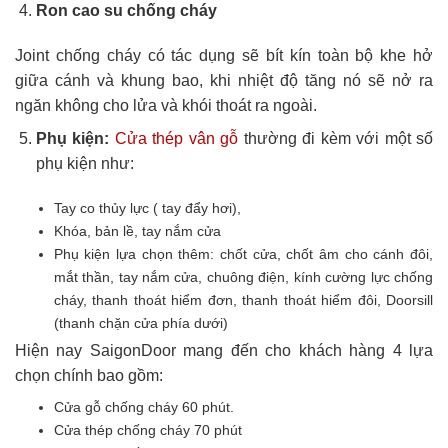
Ron cao su chống cháy
Joint chống cháy có tác dụng sẽ bít kín toàn bộ khe hở
giữa cánh và khung bao, khi nhiệt độ tăng nó sẽ nở ra
ngăn không cho lửa và khói thoát ra ngoài.
Phụ kiện:
Cửa thép vân gỗ
thường đi kèm với một số
phụ kiện như:
Tay co thủy lực ( tay đẩy hơi),
Khóa, bản lề, tay nắm cửa
Phụ kiện lựa chọn thêm: chốt cửa, chốt âm cho cánh đôi,
mắt thần, tay nắm cửa, chuông điện, kính cường lực chống
cháy, thanh thoát hiểm đơn, thanh thoát hiểm đôi, Doorsill
(thanh chặn cửa phía dưới)
Hiện nay SaigonDoor mang đến cho khách hàng 4 lựa
chọn chính bao gồm:
Cửa gỗ chống cháy 60 phút.
Cửa thép chống cháy 70 phút