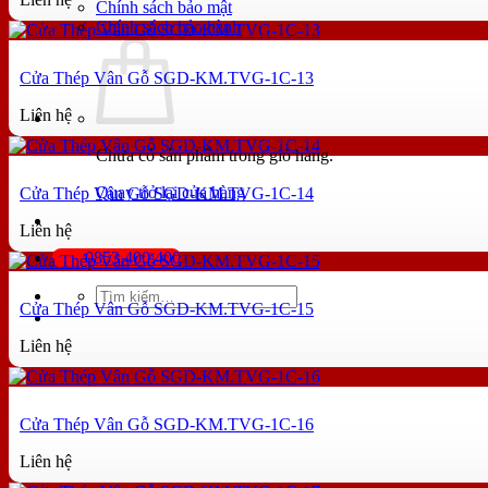
Chính sách bảo mật
Chính sách bảo hành
Cửa Thép Vân Gỗ SGD-KM.TVG-1C-13
Liên hệ
Chưa có sản phẩm trong giỏ hàng.
Quay trở lại cửa hàng
Cửa Thép Vân Gỗ SGD-KM.TVG-1C-14
Liên hệ
0853.400.400
Tìm
Cửa Thép Vân Gỗ SGD-KM.TVG-1C-15
kiếm:
Liên hệ
Cửa Thép Vân Gỗ SGD-KM.TVG-1C-16
Liên hệ