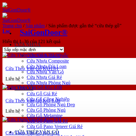
Bỏ
qua
nội
dung
Trang chủ
/
Sản phẩm
/
Sản phẩm được gắn thẻ “cửa thép gỗ”
SaiGonDoor®
Lọc
Hiển thị 1–36 của 121 kết quả
CỬA NHỰA
Cửa Nhựa Giả Gỗ
Cửa Nhựa Hàn Quốc
Cửa Nhựa Composite
Cửa Nhựa Đài Loan
Cửa Thép Vân Gỗ KD1.01
Cửa Nhựa Vân Gỗ
Cửa Nhựa Giá Rẻ
Liên hệ
Cửa Nhựa Phòng Ngủ
CỬA GỖ
Cửa Gỗ Giá Rẻ
Cửa Gỗ Công Nghiệp
Cửa Thép Vân Gỗ KG-1.08
Cửa Gỗ Phòng Ngủ Đẹp
Cửa Gỗ Phòng Ngủ
Liên hệ
Cửa Gỗ Melamine
Cửa Gỗ Pano Giá Rẻ
Cửa Gỗ Pano Veneer Giá Rẻ
CỬA THÉP VÂN GỖ
Cửa Thép Vân Gỗ KG-1.11