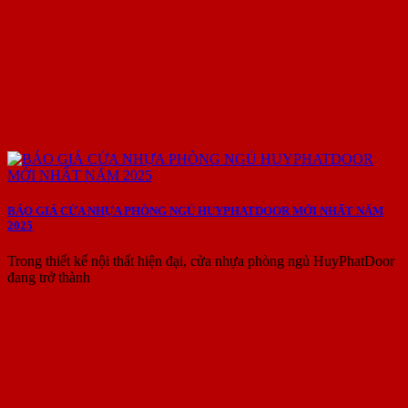
BÁO GIÁ CỬA NHỰA PHÒNG NGỦ HUYPHATDOOR MỚI NHẤT NĂM
2025
Trong thiết kế nội thất hiện đại, cửa nhựa phòng ngủ HuyPhatDoor
đang trở thành