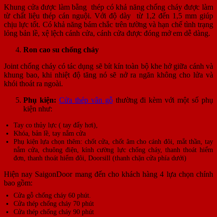
Khung cửa được làm bằng thép có khả năng chống cháy được làm
từ chất liệu thép cán nguội. Với độ dày từ 1,2 đến 1,5 mm giúp
chịu lực tốt. Có khả năng bám chắc trên tường và hạn chế tình trạng
lỏng bản lề, xệ lệch cánh cửa, cánh cửa được đóng mở em dễ dàng.
Ron cao su chống cháy
Joint chống cháy có tác dụng sẽ bít kín toàn bộ khe hở giữa cánh và
khung bao, khi nhiệt độ tăng nó sẽ nở ra ngăn không cho lửa và
khói thoát ra ngoài.
Phụ kiện:
Cửa thép vân gỗ
thường đi kèm với một số phụ
kiện như:
Tay co thủy lực ( tay đẩy hơi),
Khóa, bản lề, tay nắm cửa
Phụ kiện lựa chọn thêm: chốt cửa, chốt âm cho cánh đôi, mắt thần, tay
nắm cửa, chuông điện, kính cường lực chống cháy, thanh thoát hiểm
đơn, thanh thoát hiểm đôi, Doorsill (thanh chặn cửa phía dưới)
Hiện nay SaigonDoor mang đến cho khách hàng 4 lựa chọn chính
bao gồm:
Cửa gỗ chống cháy 60 phút.
Cửa thép chống cháy 70 phút
Cửa thép chống cháy 90 phút