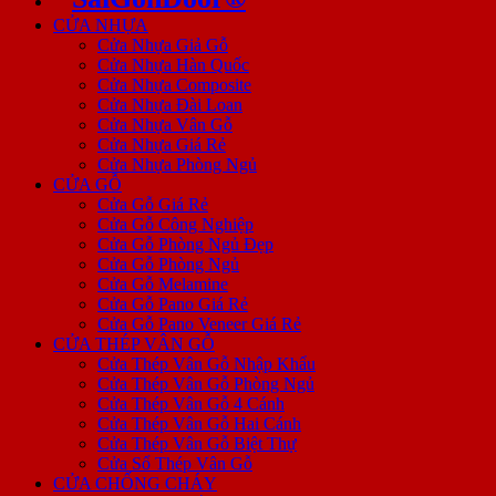
CỬA NHỰA
Cửa Nhựa Giả Gỗ
Cửa Nhựa Hàn Quốc
Cửa Nhựa Composite
Cửa Nhựa Đài Loan
Cửa Nhựa Vân Gỗ
Cửa Nhựa Giá Rẻ
Cửa Nhựa Phòng Ngủ
CỬA GỖ
Cửa Gỗ Giá Rẻ
Cửa Gỗ Công Nghiệp
Cửa Gỗ Phòng Ngủ Đẹp
Cửa Gỗ Phòng Ngủ
Cửa Gỗ Melamine
Cửa Gỗ Pano Giá Rẻ
Cửa Gỗ Pano Veneer Giá Rẻ
CỬA THÉP VÂN GỖ
Cửa Thép Vân Gỗ Nhập Khẩu
Cửa Thép Vân Gỗ Phòng Ngủ
Cửa Thép Vân Gỗ 4 Cánh
Cửa Thép Vân Gỗ Hai Cánh
Cửa Thép Vân Gỗ Biệt Thự
Cửa Sổ Thép Vân Gỗ
CỬA CHỐNG CHÁY