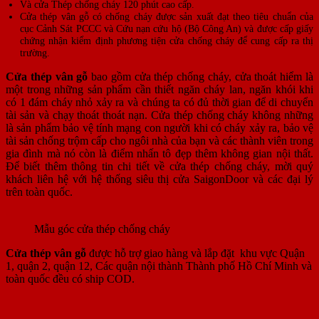
Và cửa Thép chống cháy 120 phút cao cấp.
Cửa thép vân gỗ có chống cháy được sản xuất đạt theo tiêu chuẩn của
cục Cảnh Sát PCCC và Cứu nạn cứu hộ (Bộ Công An) và được cấp giấy
chứng nhận kiểm định phương tiện cửa chống cháy để cung cấp ra thị
trường.
Cửa thép vân gỗ
bao gồm cửa thép chống cháy, cửa thoát hiểm là
một trong những sản phẩm cần thiết ngăn cháy lan, ngăn khói khi
có 1 đám cháy nhỏ xảy ra và chúng ta có đủ thời gian để di chuyển
tài sản và chạy thoát thoát nạn. Cửa thép chống cháy không những
là sản phẩm bảo vệ tính mạng con người khi có cháy xảy ra, bảo vệ
tài sản chống trộm cấp cho ngôi nhà của bạn và các thành viên trong
gia đình mà nó còn là điểm nhấn tô đẹp thêm không gian nội thất.
Để biết thêm thông tin chi tiết về cửa thép chống cháy, mời quý
khách liên hệ với hệ thống siêu thị cửa SaigonDoor và các đại lý
trên toàn quốc.
Mẫu góc cửa thép chống cháy
Cửa thép vân gỗ
được hỗ trợ giao hàng và lắp đặt khu vực Quận
1, quận 2, quận 12, Các quận nội thành Thành phố Hồ Chí Minh và
toàn quốc đều có ship COD.