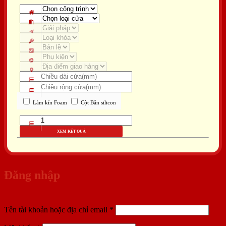
Làm kín Foam
Cột Bắn silicon
XEM KẾT QUẢ
Đăng nhập
Bắt
Tên tài khoản hoặc địa chỉ email
*
buộc