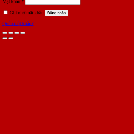
Bắt
Mật khẩu
*
buộc
Ghi nhớ mật khẩu
Đăng nhập
Quên mật khẩu?