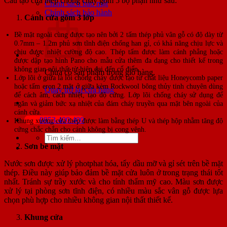
Cấu tạo cửa thép chống cháy gồm 5 bộ phận như sau:
Chính sách bảo mật
Chính sách bảo hành
Cánh cửa
gồm 3 lớp
Bề mặt ngoài cùng được tạo nên bởi 2 tấm thép phủ vân gỗ có độ dày từ
0.7mm – 1.2m phủ sơn tĩnh điện chống han gỉ, có khả năng chịu lực và
chịu được nhiệt cường độ cao. Thép tấm được làm cánh phẳng hoặc
được dập tạo hình Pano cho mẫu cửa thêm đa dạng cho thiết kế trong
không gian nội thất từ hiện đại đến cổ điển.
Chưa có sản phẩm trong giỏ hàng.
Lớp lõi ở giữa là lõi chống cháy được tạo từ chất liệu Honeycomb paper
hoặc tấm eron 2 mặt ở giữa kèm Rockwool bông thủy tinh chuyên dùng
Quay trở lại cửa hàng
để cách âm, cách nhiệt, tạo độ cứng. Lớp lõi chống cháy sử dụng để
ngăn và giảm bức xạ nhiệt của đám cháy truyền qua mặt bên ngoài của
cánh cửa.
0853.400.400
Khung xương cửa thép được làm bằng thép U và thép hộp nhằm tăng độ
cứng chắc chắn cho cánh không bị cong vênh.
Tìm
kiếm:
Sơn bề mặt
Nước sơn được xử lý photphat hóa, tẩy dầu mỡ và gỉ sét trên bề mặt
thép. Điều này giúp bảo đảm bề mặt cửa luôn ở trong trạng thái tốt
nhất. Tránh sự trầy xước và cho tính thẩm mỹ cao. Màu sơn được
xử lý tại phòng sơn tĩnh điện, có nhiều màu sắc vân gỗ được lựa
chọn phù hợp cho nhiều không gian nội thất thiết kế.
Khung cửa