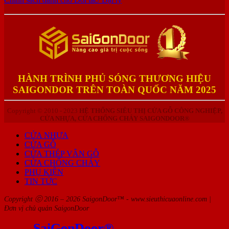
HÀNH TRÌNH PHỦ SÓNG THƯƠNG HIỆU
SAIGONDOR TRÊN TOÀN QUỐC NĂM 2025
Copyright © 2010 - 2023
HỆ THỐNG SIÊU THỊ CỬA GỖ CÔNG NGHIỆP,
CỬA NHỰA, CỬA CHỐNG CHÁY SAIGONDOOR®
CỬA NHỰA
CỬA GỖ
CỬA THÉP VÂN GỖ
CỬA CHỐNG CHÁY
PHỤ KIỆN
TIN TỨC
Copyright ⓒ 2016 – 2026 SaigonDoor™ - www.sieuthicuaonline.com |
Đơn vị chủ quản SaigonDoor
SaiGonDoor®