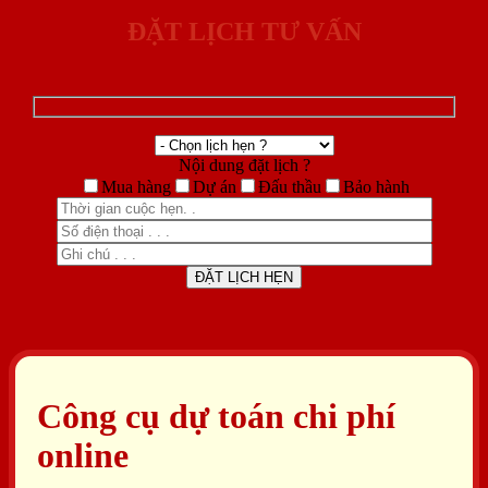
ĐẶT LỊCH TƯ VẤN
Nội dung đặt lịch ?
Mua hàng
Dự án
Đấu thầu
Bảo hành
Công cụ dự toán chi phí
online