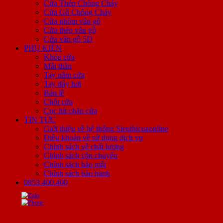
Cửa Thép Chống Cháy
Cửa Gỗ Chống Cháy
Cửa nhôm vân gỗ
Cửa thép vân gỗ
Cửa vân gỗ 5D
PHỤ KIỆN
Khóa cửa
Mắt thần
Tay nắm cửa
Tay đẩy hơi
Bản lề
Chốt cửa
Cục hít chặn cửa
TIN TỨC
Giới thiệu về hệ thống Sieuthicuaonline
Điều khoản về sử dụng dịch vụ
Chính sách về chất lượng
Chính sách vận chuyển
Chính sách bảo mật
Chính sách bảo hành
0853.400.400