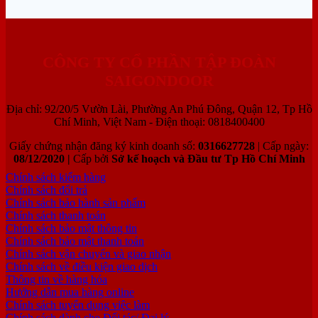
CÔNG TY CỔ PHẦN TẬP ĐOÀN
SAIGONDOOR
Địa chỉ: 92/20/5 Vườn Lài, Phường An Phú Đông, Quận 12, Tp Hồ
Chí Minh, Việt Nam - Điện thoại: 0818400400
Giấy chứng nhận đăng ký kinh doanh số:
0316627728
| Cấp ngày:
08/12/2020 |
Cấp bởi
Sở kế hoạch và Đầu tư Tp Hồ Chí Minh
Chính sách kiểm hàng
Chính sách đổi trả
Chính sách bảo hành sản phẩm
Chính sách thanh toán
Chính sách bảo mật thông tin
Chính sách bảo mật thanh toán
Chính sách vận chuyển và giao nhận
Chính sách về điều kiện giao dịch
Thông tin về hàng hóa
Hướng dẫn mua hàng online
Chính sách tuyển dụng việc làm
Chính sách dành cho Đối tác/ Đại lý