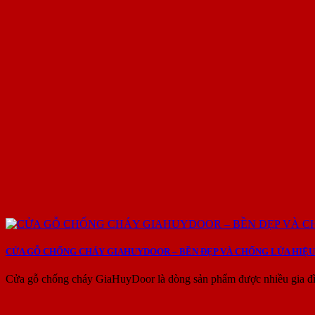
CỬA GỖ CHỐNG CHÁY GIAHUYDOOR – BỀN ĐẸP VÀ CHỐNG LỬA HIỆU
Cửa gỗ chống cháy GiaHuyDoor là dòng sản phẩm được nhiều gia đìn