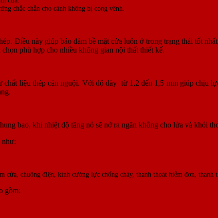
ứng chắc chắn cho cánh không bị cong vênh.
thép. Điều này giúp bảo đảm bề mặt cửa luôn ở trong trạng thái tốt nhấ
 chọn phù hợp cho nhiều không gian nội thất thiết kế.
hất liệu thép cán nguội. Với độ dày từ 1,2 đến 1,5 mm giúp chịu lực
àng.
hung bao, khi nhiệt độ tăng nó sẽ nở ra ngăn không cho lửa và khói tho
 như:
ắm cửa, chuông điện, kính cường lực chống cháy, thanh thoát hiểm đơn, thanh t
ao gồm: