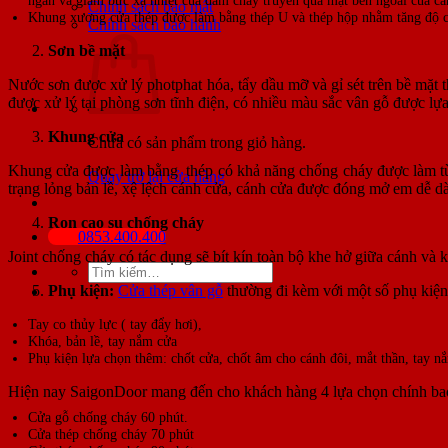
Chính sách bảo mật
Khung xương cửa thép được làm bằng thép U và thép hộp nhằm tăng độ c
Chính sách bảo hành
Sơn bề mặt
Nước sơn được xử lý photphat hóa, tẩy dầu mỡ và gỉ sét trên bề mặt 
được xử lý tại phòng sơn tĩnh điện, có nhiều màu sắc vân gỗ được lựa
Khung cửa
Chưa có sản phẩm trong giỏ hàng.
Khung cửa được làm bằng thép có khả năng chống cháy được làm từ c
Quay trở lại cửa hàng
trạng lỏng bản lề, xệ lệch cánh cửa, cánh cửa được đóng mở em dễ d
Ron cao su chống cháy
0853.400.400
Joint chống cháy có tác dụng sẽ bít kín toàn bộ khe hở giữa cánh và k
Tìm
kiếm:
Phụ kiện:
Cửa thép vân gỗ
thường đi kèm với một số phụ kiện
Tay co thủy lực ( tay đẩy hơi),
Khóa, bản lề, tay nắm cửa
Phụ kiện lựa chọn thêm: chốt cửa, chốt âm cho cánh đôi, mắt thần, tay n
Hiện nay SaigonDoor mang đến cho khách hàng 4 lựa chọn chính b
Cửa gỗ chống cháy 60 phút.
Cửa thép chống cháy 70 phút