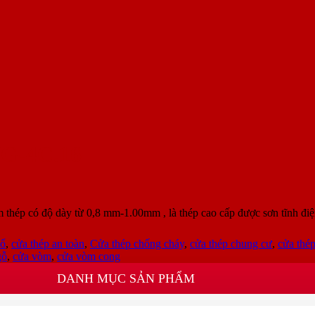
G-4C.16
ép có độ dày từ 0,8 mm-1.00mm , là thép cao cấp được sơn tĩnh điệ
sổ
,
cửa thép an toàn
,
Cửa thép chống cháy
,
cửa thép chung cư
,
cửa thé
gỗ
,
cửa vòm
,
cửa vòm cong
DANH MỤC SẢN PHẨM