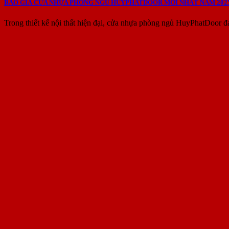
BÁO GIÁ CỬA NHỰA PHÒNG NGỦ HUYPHATDOOR MỚI NHẤT NĂM 202
Trong thiết kế nội thất hiện đại, cửa nhựa phòng ngủ HuyPhatDoor đ