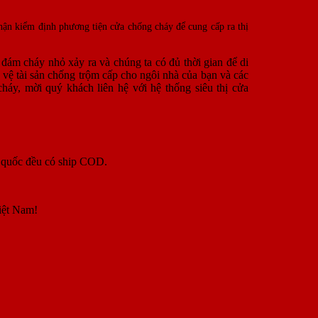
ận kiểm định phương tiện cửa chống cháy để cung cấp ra thị
đám cháy nhỏ xảy ra và chúng ta có đủ thời gian để di
 vệ tài sản chống trộm cấp cho ngôi nhà của bạn và các
cháy, mời quý khách liên hệ với hệ thống siêu thị cửa
n quốc đều có ship COD.
iệt Nam!