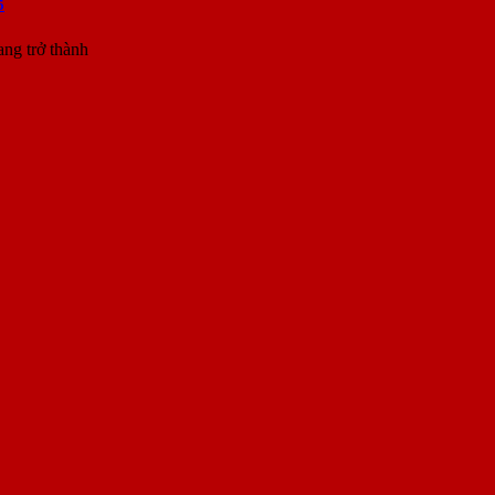
5
ang trở thành