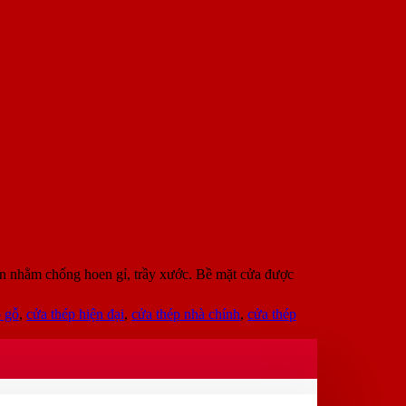
n nhằm chống hoen gỉ, trầy xước. Bề mặt cửa được
p gỗ
,
cửa thép hiện đại
,
cửa thép nhà chính
,
cửa thép