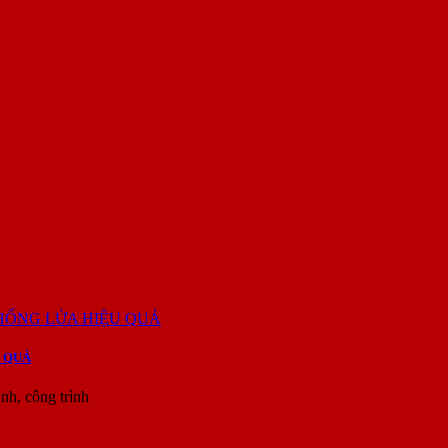
 QUẢ
h, công trình