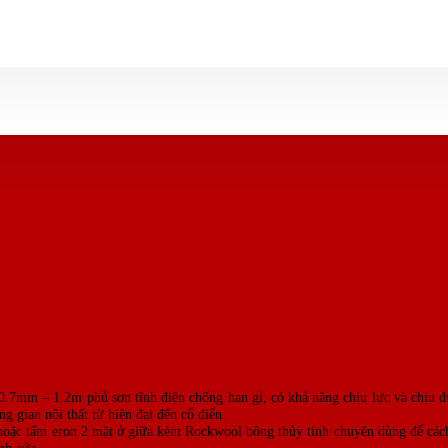
 0.7mm – 1.2m phủ sơn tĩnh điện chống han gỉ, có khả năng chịu lực và chịu
 gian nội thất từ hiện đại đến cổ điển.
 hoặc tấm eron 2 mặt ở giữa kèm Rockwool bông thủy tinh chuyên dùng để cách
nh cửa.