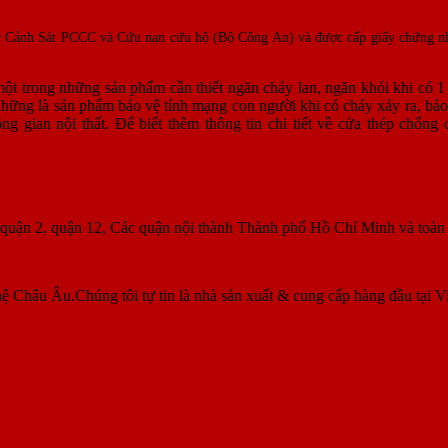
cục Cảnh Sát PCCC và Cứu nạn cứu hộ (Bộ Công An) và được cấp giấy chứng nh
ột trong những sản phẩm cần thiết ngăn cháy lan, ngăn khói khi có 1 
những là sản phẩm bảo vệ tính mạng con người khi có cháy xảy ra, bảo
g gian nội thất. Để biết thêm thông tin chi tiết về cửa thép chống 
, quận 2, quận 12, Các quận nội thành Thành phố Hồ Chí Minh và toà
ệ Châu Âu.Chúng tôi tự tin là nhà sản xuất & cung cấp hàng đầu tại V