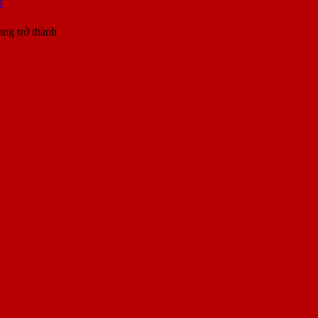
5
ang trở thành