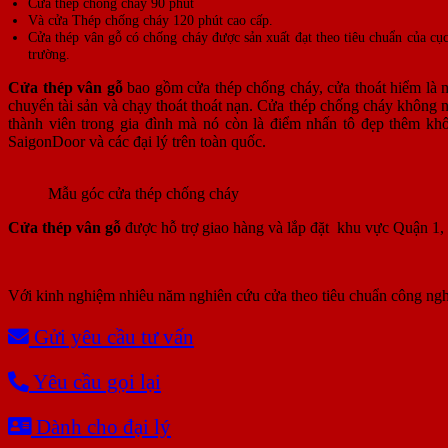
Cửa thép chống cháy 90 phút
Và cửa Thép chống cháy 120 phút cao cấp.
Cửa thép vân gỗ có chống cháy được sản xuất đạt theo tiêu chuẩn của 
trường.
Cửa thép vân gỗ
bao gồm cửa thép chống cháy, cửa thoát hiểm là m
chuyển tài sản và chạy thoát thoát nạn. Cửa thép chống cháy không 
thành viên trong gia đình mà nó còn là điểm nhấn tô đẹp thêm khôn
SaigonDoor và các đại lý trên toàn quốc.
Mẫu góc cửa thép chống cháy
Cửa thép vân gỗ
được hỗ trợ giao hàng và lắp đặt khu vực Quận 1
Với kinh nghiệm nhiêu năm nghiên cứu cửa theo tiêu chuẩn công ngh
Gửi yêu cầu tư vấn
Yêu cầu gọi lại
Dành cho đại lý