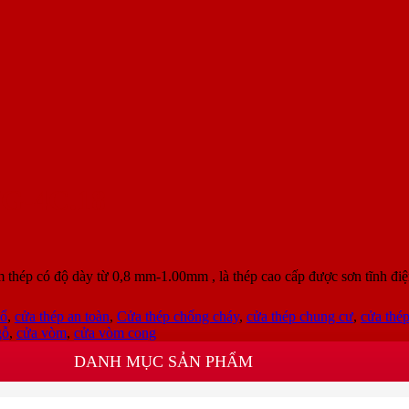
G-4C.18
ép có độ dày từ 0,8 mm-1.00mm , là thép cao cấp được sơn tĩnh điệ
sổ
,
cửa thép an toàn
,
Cửa thép chống cháy
,
cửa thép chung cư
,
cửa thé
gỗ
,
cửa vòm
,
cửa vòm cong
DANH MỤC SẢN PHẨM