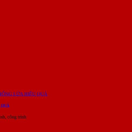
 QUẢ
h, công trình