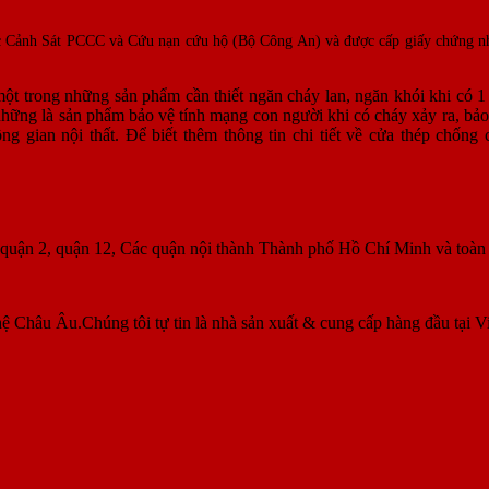
cục Cảnh Sát PCCC và Cứu nạn cứu hộ (Bộ Công An) và được cấp giấy chứng nh
ột trong những sản phẩm cần thiết ngăn cháy lan, ngăn khói khi có 1 
những là sản phẩm bảo vệ tính mạng con người khi có cháy xảy ra, bảo
g gian nội thất. Để biết thêm thông tin chi tiết về cửa thép chống 
, quận 2, quận 12, Các quận nội thành Thành phố Hồ Chí Minh và toà
ệ Châu Âu.Chúng tôi tự tin là nhà sản xuất & cung cấp hàng đầu tại V