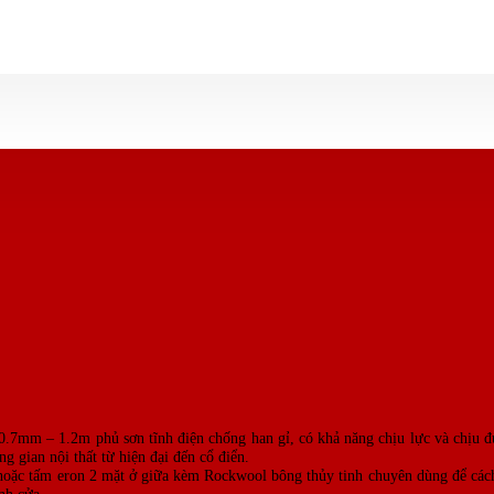
 0.7mm – 1.2m phủ sơn tĩnh điện chống han gỉ, có khả năng chịu lực và chịu
 gian nội thất từ hiện đại đến cổ điển.
 hoặc tấm eron 2 mặt ở giữa kèm Rockwool bông thủy tinh chuyên dùng để cách
nh cửa.