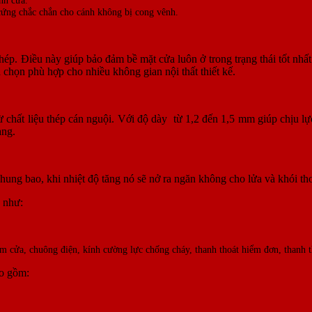
ứng chắc chắn cho cánh không bị cong vênh.
thép. Điều này giúp bảo đảm bề mặt cửa luôn ở trong trạng thái tốt nhấ
 chọn phù hợp cho nhiều không gian nội thất thiết kế.
hất liệu thép cán nguội. Với độ dày từ 1,2 đến 1,5 mm giúp chịu lực
àng.
hung bao, khi nhiệt độ tăng nó sẽ nở ra ngăn không cho lửa và khói tho
 như:
ắm cửa, chuông điện, kính cường lực chống cháy, thanh thoát hiểm đơn, thanh t
ao gồm: