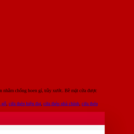
n nhằm chống hoen gỉ, trầy xước. Bề mặt cửa được
p gỗ
,
cửa thép hiện đại
,
cửa thép nhà chính
,
cửa thép