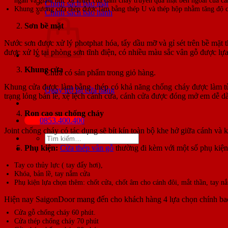
Chính sách bảo mật
Khung xương cửa thép được làm bằng thép U và thép hộp nhằm tăng độ c
Chính sách bảo hành
Sơn bề mặt
Nước sơn được xử lý photphat hóa, tẩy dầu mỡ và gỉ sét trên bề mặt 
được xử lý tại phòng sơn tĩnh điện, có nhiều màu sắc vân gỗ được lựa
Khung cửa
Chưa có sản phẩm trong giỏ hàng.
Khung cửa được làm bằng thép có khả năng chống cháy được làm từ c
Quay trở lại cửa hàng
trạng lỏng bản lề, xệ lệch cánh cửa, cánh cửa được đóng mở em dễ d
Ron cao su chống cháy
0853.400.400
Joint chống cháy có tác dụng sẽ bít kín toàn bộ khe hở giữa cánh và k
Tìm
kiếm:
Phụ kiện:
Cửa thép vân gỗ
thường đi kèm với một số phụ kiện
Tay co thủy lực ( tay đẩy hơi),
Khóa, bản lề, tay nắm cửa
Phụ kiện lựa chọn thêm: chốt cửa, chốt âm cho cánh đôi, mắt thần, tay n
Hiện nay SaigonDoor mang đến cho khách hàng 4 lựa chọn chính b
Cửa gỗ chống cháy 60 phút.
Cửa thép chống cháy 70 phút