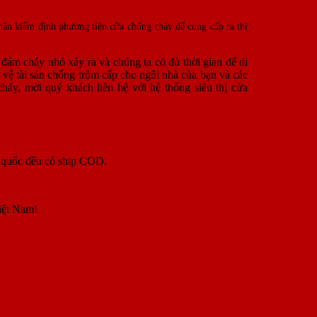
ận kiểm định phương tiện cửa chống cháy để cung cấp ra thị
đám cháy nhỏ xảy ra và chúng ta có đủ thời gian để di
 vệ tài sản chống trộm cấp cho ngôi nhà của bạn và các
cháy, mời quý khách liên hệ với hệ thống siêu thị cửa
n quốc đều có ship COD.
iệt Nam!