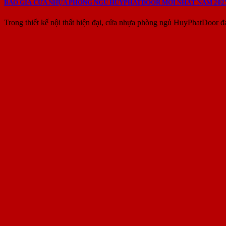
BÁO GIÁ CỬA NHỰA PHÒNG NGỦ HUYPHATDOOR MỚI NHẤT NĂM 202
Trong thiết kế nội thất hiện đại, cửa nhựa phòng ngủ HuyPhatDoor đ