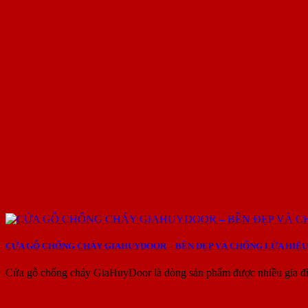
CỬA GỖ CHỐNG CHÁY GIAHUYDOOR – BỀN ĐẸP VÀ CHỐNG LỬA HIỆU
Cửa gỗ chống cháy GiaHuyDoor là dòng sản phẩm được nhiều gia đìn