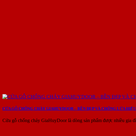
CỬA GỖ CHỐNG CHÁY GIAHUYDOOR – BỀN ĐẸP VÀ CHỐNG LỬA HIỆU
Cửa gỗ chống cháy GiaHuyDoor là dòng sản phẩm được nhiều gia đìn