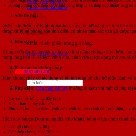
Chính sách bảo mật
Khung xương cửa thép được làm bằng thép U và thép hộp nhằm tăng độ c
Chính sách bảo hành
Sơn bề mặt
Nước sơn được xử lý photphat hóa, tẩy dầu mỡ và gỉ sét trên bề mặt 
được xử lý tại phòng sơn tĩnh điện, có nhiều màu sắc vân gỗ được lựa
Khung cửa
Chưa có sản phẩm trong giỏ hàng.
Khung cửa được làm bằng thép có khả năng chống cháy được làm từ c
Quay trở lại cửa hàng
trạng lỏng bản lề, xệ lệch cánh cửa, cánh cửa được đóng mở em dễ d
Ron cao su chống cháy
0853.400.400
Joint chống cháy có tác dụng sẽ bít kín toàn bộ khe hở giữa cánh và k
Tìm
kiếm:
Phụ kiện:
Cửa thép vân gỗ
thường đi kèm với một số phụ kiện
Tay co thủy lực ( tay đẩy hơi),
Khóa, bản lề, tay nắm cửa
Phụ kiện lựa chọn thêm: chốt cửa, chốt âm cho cánh đôi, mắt thần, tay n
Hiện nay SaigonDoor mang đến cho khách hàng 4 lựa chọn chính b
Cửa gỗ chống cháy 60 phút.
Cửa thép chống cháy 70 phút