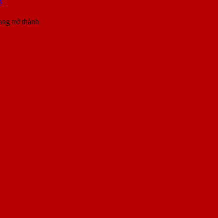
5
ang trở thành