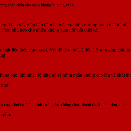
ứng chắc chắn cho cánh không bị cong vênh.
thép. Điều này giúp bảo đảm bề mặt cửa luôn ở trong trạng thái tốt nhấ
 chọn phù hợp cho nhiều không gian nội thất thiết kế.
hất liệu thép cán nguội. Với độ dày từ 1,2 đến 1,5 mm giúp chịu lực
àng.
hung bao, khi nhiệt độ tăng nó sẽ nở ra ngăn không cho lửa và khói tho
 như:
ắm cửa, chuông điện, kính cường lực chống cháy, thanh thoát hiểm đơn, thanh t
ao gồm: