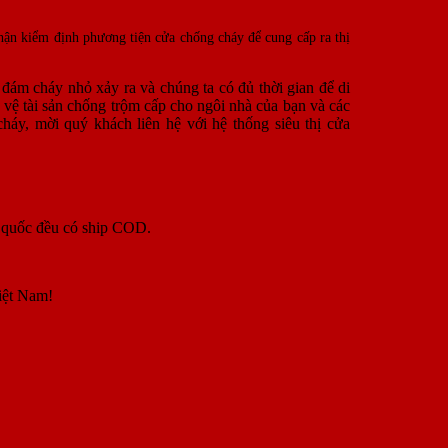
ận kiểm định phương tiện cửa chống cháy để cung cấp ra thị
đám cháy nhỏ xảy ra và chúng ta có đủ thời gian để di
 vệ tài sản chống trộm cấp cho ngôi nhà của bạn và các
cháy, mời quý khách liên hệ với hệ thống siêu thị cửa
n quốc đều có ship COD.
iệt Nam!