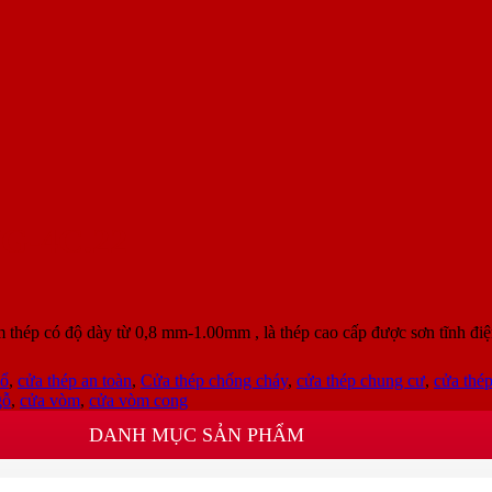
G-4C.22
ép có độ dày từ 0,8 mm-1.00mm , là thép cao cấp được sơn tĩnh điệ
sổ
,
cửa thép an toàn
,
Cửa thép chống cháy
,
cửa thép chung cư
,
cửa thé
gỗ
,
cửa vòm
,
cửa vòm cong
DANH MỤC SẢN PHẨM