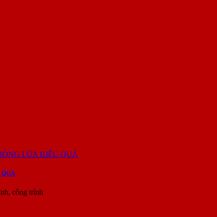
 QUẢ
h, công trình