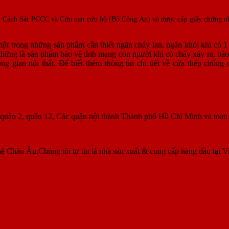
cục Cảnh Sát PCCC và Cứu nạn cứu hộ (Bộ Công An) và được cấp giấy chứng nh
ột trong những sản phẩm cần thiết ngăn cháy lan, ngăn khói khi có 1 
những là sản phẩm bảo vệ tính mạng con người khi có cháy xảy ra, bảo
g gian nội thất. Để biết thêm thông tin chi tiết về cửa thép chống 
, quận 2, quận 12, Các quận nội thành Thành phố Hồ Chí Minh và toà
ệ Châu Âu.Chúng tôi tự tin là nhà sản xuất & cung cấp hàng đầu tại V