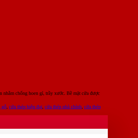
n nhằm chống hoen gỉ, trầy xước. Bề mặt cửa được
p gỗ
,
cửa thép hiện đại
,
cửa thép nhà chính
,
cửa thép