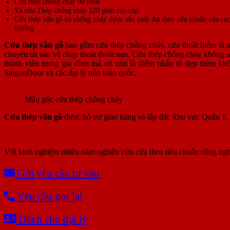
Cửa thép chống cháy 90 phút
Và cửa Thép chống cháy 120 phút cao cấp.
Cửa thép vân gỗ có chống cháy được sản xuất đạt theo tiêu chuẩn của 
trường.
Cửa thép vân gỗ
bao gồm cửa thép chống cháy, cửa thoát hiểm là m
chuyển tài sản và chạy thoát thoát nạn. Cửa thép chống cháy không 
thành viên trong gia đình mà nó còn là điểm nhấn tô đẹp thêm khôn
SaigonDoor và các đại lý trên toàn quốc.
Mẫu góc cửa thép chống cháy
Cửa thép vân gỗ
được hỗ trợ giao hàng và lắp đặt khu vực Quận 1
Với kinh nghiệm nhiêu năm nghiên cứu cửa theo tiêu chuẩn công ngh
Gửi yêu cầu tư vấn
Yêu cầu gọi lại
Dành cho đại lý