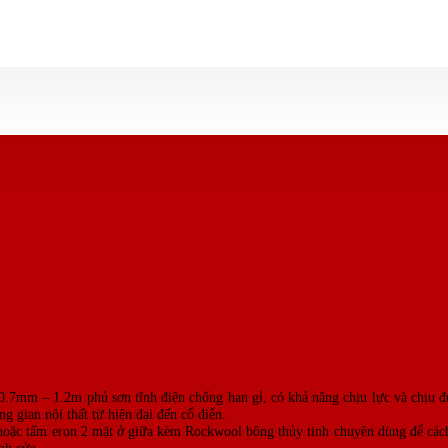
 0.7mm – 1.2m phủ sơn tĩnh điện chống han gỉ, có khả năng chịu lực và chịu
 gian nội thất từ hiện đại đến cổ điển.
 hoặc tấm eron 2 mặt ở giữa kèm Rockwool bông thủy tinh chuyên dùng để cách
nh cửa.