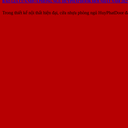
BÁO GIÁ CỬA NHỰA PHÒNG NGỦ HUYPHATDOOR MỚI NHẤT NĂM 202
Trong thiết kế nội thất hiện đại, cửa nhựa phòng ngủ HuyPhatDoor đ