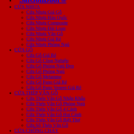
CỬA NHỰA
Cửa Nhựa Giả Gỗ
Cửa Nhựa Hàn Quốc
Cửa Nhựa Composite
Cửa Nhựa Đài Loan
Cửa Nhựa Vân Gỗ
Cửa Nhựa Giá Rẻ
Cửa Nhựa Phòng Ngủ
CỬA GỖ
Cửa Gỗ Giá Rẻ
Cửa Gỗ Công Nghiệp
Cửa Gỗ Phòng Ngủ Đẹp
Cửa Gỗ Phòng Ngủ
Cửa Gỗ Melamine
Cửa Gỗ Pano Giá Rẻ
Cửa Gỗ Pano Veneer Giá Rẻ
CỬA THÉP VÂN GỖ
Cửa Thép Vân Gỗ Nhập Khẩu
Cửa Thép Vân Gỗ Phòng Ngủ
Cửa Thép Vân Gỗ 4 Cánh
Cửa Thép Vân Gỗ Hai Cánh
Cửa Thép Vân Gỗ Biệt Thự
Cửa Sổ Thép Vân Gỗ
CỬA CHỐNG CHÁY