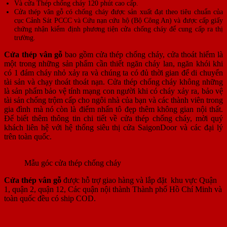
Và cửa Thép chống cháy 120 phút cao cấp.
Cửa thép vân gỗ có chống cháy được sản xuất đạt theo tiêu chuẩn của
cục Cảnh Sát PCCC và Cứu nạn cứu hộ (Bộ Công An) và được cấp giấy
chứng nhận kiểm định phương tiện cửa chống cháy để cung cấp ra thị
trường.
Cửa thép vân gỗ
bao gồm cửa thép chống cháy, cửa thoát hiểm là
một trong những sản phẩm cần thiết ngăn cháy lan, ngăn khói khi
có 1 đám cháy nhỏ xảy ra và chúng ta có đủ thời gian để di chuyển
tài sản và chạy thoát thoát nạn. Cửa thép chống cháy không những
là sản phẩm bảo vệ tính mạng con người khi có cháy xảy ra, bảo vệ
tài sản chống trộm cấp cho ngôi nhà của bạn và các thành viên trong
gia đình mà nó còn là điểm nhấn tô đẹp thêm không gian nội thất.
Để biết thêm thông tin chi tiết về cửa thép chống cháy, mời quý
khách liên hệ với hệ thống siêu thị cửa SaigonDoor và các đại lý
trên toàn quốc.
Mẫu góc cửa thép chống cháy
Cửa thép vân gỗ
được hỗ trợ giao hàng và lắp đặt khu vực Quận
1, quận 2, quận 12, Các quận nội thành Thành phố Hồ Chí Minh và
toàn quốc đều có ship COD.