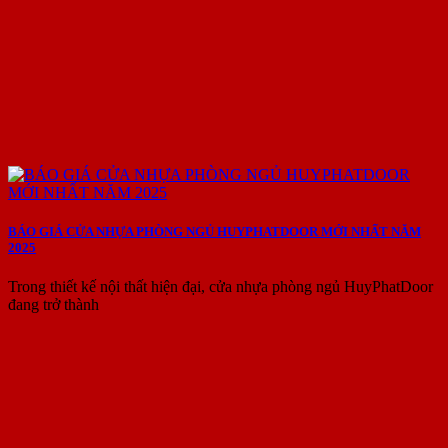
BÁO GIÁ CỬA NHỰA PHÒNG NGỦ HUYPHATDOOR MỚI NHẤT NĂM
2025
Trong thiết kế nội thất hiện đại, cửa nhựa phòng ngủ HuyPhatDoor
đang trở thành