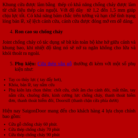
Khung cửa được làm bằng thép có khả năng chống cháy được làm
từ chất liệu thép cán nguội. Với độ dày từ 1,2 đến 1,5 mm giúp
chịu lực tốt. Có khả năng bám chắc trên tường và hạn chế tình trạng
lỏng bản lề, xệ lệch cánh cửa, cánh cửa được đóng mở em dễ dàng.
Ron cao su chống cháy
Joint chống cháy có tác dụng sẽ bít kín toàn bộ khe hở giữa cánh và
khung bao, khi nhiệt độ tăng nó sẽ nở ra ngăn không cho lửa và
khói thoát ra ngoài.
Phụ kiện:
Cửa thép vân gỗ
thường đi kèm với một số phụ
kiện như:
Tay co thủy lực ( tay đẩy hơi),
Khóa, bản lề, tay nắm cửa
Phụ kiện lựa chọn thêm: chốt cửa, chốt âm cho cánh đôi, mắt thần, tay
nắm cửa, chuông điện, kính cường lực chống cháy, thanh thoát hiểm
đơn, thanh thoát hiểm đôi, Doorsill (thanh chặn cửa phía dưới)
Hiện nay SaigonDoor mang đến cho khách hàng 4 lựa chọn chính
bao gồm:
Cửa gỗ chống cháy 60 phút.
Cửa thép chống cháy 70 phút
Cửa thép chống cháy 90 phút