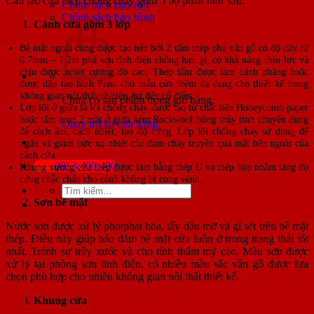
Cấu tạo cửa thép chống cháy gồm 5 bộ phận như sau:
Chính sách bảo mật
Chính sách bảo hành
Cánh cửa
gồm 3 lớp
Bề mặt ngoài cùng được tạo nên bởi 2 tấm thép phủ vân gỗ có độ dày từ
0.7mm – 1.2m phủ sơn tĩnh điện chống han gỉ, có khả năng chịu lực và
chịu được nhiệt cường độ cao. Thép tấm được làm cánh phẳng hoặc
được dập tạo hình Pano cho mẫu cửa thêm đa dạng cho thiết kế trong
không gian nội thất từ hiện đại đến cổ điển.
Chưa có sản phẩm trong giỏ hàng.
Lớp lõi ở giữa là lõi chống cháy được tạo từ chất liệu Honeycomb paper
hoặc tấm eron 2 mặt ở giữa kèm Rockwool bông thủy tinh chuyên dùng
Quay trở lại cửa hàng
để cách âm, cách nhiệt, tạo độ cứng. Lớp lõi chống cháy sử dụng để
ngăn và giảm bức xạ nhiệt của đám cháy truyền qua mặt bên ngoài của
cánh cửa.
0853.400.400
Khung xương cửa thép được làm bằng thép U và thép hộp nhằm tăng độ
cứng chắc chắn cho cánh không bị cong vênh.
Tìm
kiếm:
Sơn bề mặt
Nước sơn được xử lý photphat hóa, tẩy dầu mỡ và gỉ sét trên bề mặt
thép. Điều này giúp bảo đảm bề mặt cửa luôn ở trong trạng thái tốt
nhất. Tránh sự trầy xước và cho tính thẩm mỹ cao. Màu sơn được
xử lý tại phòng sơn tĩnh điện, có nhiều màu sắc vân gỗ được lựa
chọn phù hợp cho nhiều không gian nội thất thiết kế.
Khung cửa