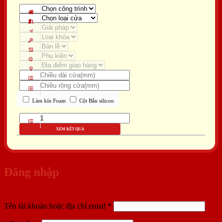
Làm kín Foam
Cột Bắn silicon
XEM KẾT QUẢ
Đăng nhập
Bắt
Tên tài khoản hoặc địa chỉ email
*
buộc