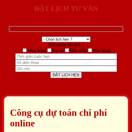
ĐẶT LỊCH TƯ VẤN
Nội dung đặt lịch ?
Mua hàng
Dự án
Đấu thầu
Bảo hành
Công cụ dự toán chi phí
online