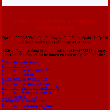
CÔNG TY CỔ PHẦN TẬP ĐOÀN
SAIGONDOOR
Địa chỉ: 92/20/5 Vườn Lài, Phường An Phú Đông, Quận 12, Tp Hồ
Chí Minh, Việt Nam - Điện thoại: 0818400400
Giấy chứng nhận đăng ký kinh doanh số:
0316627728
| Cấp ngày:
08/12/2020 |
Cấp bởi
Sở kế hoạch và Đầu tư Tp Hồ Chí Minh
Chính sách kiểm hàng
Chính sách đổi trả
Chính sách bảo hành sản phẩm
Chính sách thanh toán
Chính sách bảo mật thông tin
Chính sách bảo mật thanh toán
Chính sách vận chuyển và giao nhận
Chính sách về điều kiện giao dịch
Thông tin về hàng hóa
Hướng dẫn mua hàng online
Chính sách tuyển dụng việc làm
Chính sách dành cho Đối tác/ Đại lý