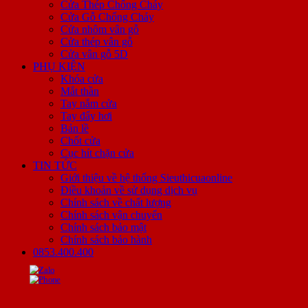
Cửa Thép Chống Cháy
Cửa Gỗ Chống Cháy
Cửa nhôm vân gỗ
Cửa thép vân gỗ
Cửa vân gỗ 5D
PHỤ KIỆN
Khóa cửa
Mắt thần
Tay nắm cửa
Tay đẩy hơi
Bản lề
Chốt cửa
Cục hít chặn cửa
TIN TỨC
Giới thiệu về hệ thống Sieuthicuaonline
Điều khoản về sử dụng dịch vụ
Chính sách về chất lượng
Chính sách vận chuyển
Chính sách bảo mật
Chính sách bảo hành
0853.400.400