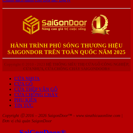
HÀNH TRÌNH PHỦ SÓNG THƯƠNG HIỆU
SAIGONDOR TRÊN TOÀN QUỐC NĂM 2025
Copyright © 2010 - 2023
HỆ THỐNG SIÊU THỊ CỬA GỖ CÔNG NGHIỆP,
CỬA NHỰA, CỬA CHỐNG CHÁY SAIGONDOOR®
CỬA NHỰA
CỬA GỖ
CỬA THÉP VÂN GỖ
CỬA CHỐNG CHÁY
PHỤ KIỆN
TIN TỨC
Copyright ⓒ 2016 – 2026 SaigonDoor™ - www.sieuthicuaonline.com |
Đơn vị chủ quản SaigonDoor
SaiGonDoor®