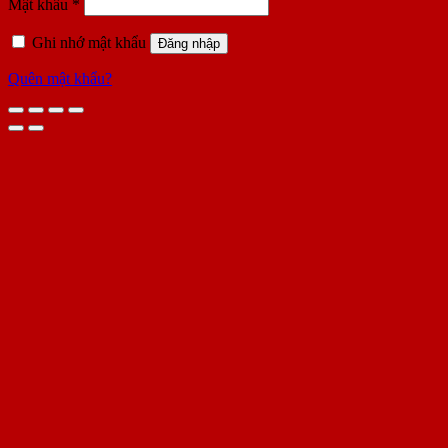
Bắt
Mật khẩu
*
buộc
Ghi nhớ mật khẩu
Đăng nhập
Quên mật khẩu?