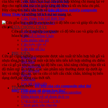
Cửa Thép Vân Gỗ Nhập Khẩu
của khu vực, việc lựa chọn loại cửa phù hợp không chỉ mang lại vẻ
Cửa Thép Vân Gỗ Phòng Ngủ
đẹp cho ngôi nhà mà còn giúp tăng độ bền và tối ưu hóa chi phí.
Cửa Thép Vân Gỗ 4 Cánh
Hãy cùng tìm hiểu sâu hơn về
cửa gỗ công nghiệp composite
Cửa Thép Vân Gỗ Hai Cánh
Đồng Tháp
và những lợi ích mà nó mang lại.
Cửa Thép Vân Gỗ Biệt Thự
Cửa Sổ Thép Vân Gỗ
CỬA CHỐNG CHÁY
Cửa gỗ công nghiệp composite có độ bền cao và giúp tối ưu
Cửa Thép Chống Cháy
hóa chi phí.
Cửa Gỗ Chống Cháy
Cửa nhôm vân gỗ
Cửa thép vân gỗ
I. Cửa gỗ công nghiệp composite là gì?
Cửa vân gỗ 5D
PHỤ KIỆN
Cửa gỗ công nghiệp composite được sản xuất từ hỗn hợp bột gỗ và
Khóa cửa
nhựa tổng hợp. Đây là một vật liệu tiên tiến kết hợp những ưu điểm
Mắt thần
của cả gỗ và nhựa, mang lại độ bền cao, khả năng chống chịu tốt và
Tay nắm cửa
độ thẩm mỹ ấn tượng. Các sản phẩm này thường được ép dưới áp
Tay đẩy hơi
lực và nhiệt độ cao, tạo ra cửa có kết cấu chắc chắn, không bị biến
Bản lề
dạng dưới tác động của thời tiết.
Chốt cửa
Cục hít chặn cửa
>> Xem thêm:
Độ bền của cửa composite như thế
TIN TỨC
nào? Thời gian sử dụng bao lâu?
Giới thiệu về hệ thống Sieuthicuaonline
Điều khoản về sử dụng dịch vụ
II. Những ưu điểm nổi bật của cửa gỗ
Chính sách về chất lượng
Chính sách vận chuyển
công nghiệp composite