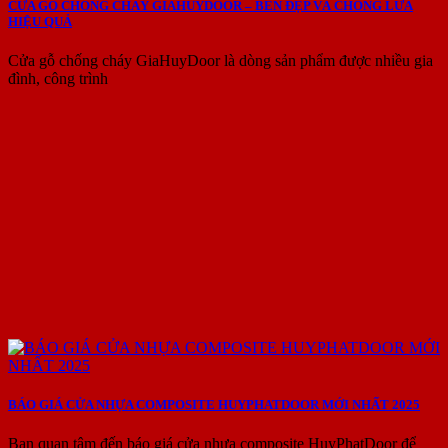
CỬA GỖ CHỐNG CHÁY GIAHUYDOOR – BỀN ĐẸP VÀ CHỐNG LỬA
HIỆU QUẢ
Cửa gỗ chống cháy GiaHuyDoor là dòng sản phẩm được nhiều gia
đình, công trình
BÁO GIÁ CỬA NHỰA COMPOSITE HUYPHATDOOR MỚI NHẤT 2025
Bạn quan tâm đến báo giá cửa nhựa composite HuyPhatDoor để