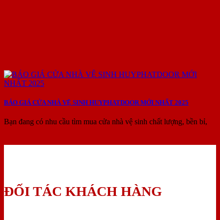
BÁO GIÁ CỬA NHÀ VỆ SINH HUYPHATDOOR MỚI NHẤT 2025
Bạn đang có nhu cầu tìm mua cửa nhà vệ sinh chất lượng, bền bỉ,
ĐỐI TÁC KHÁCH HÀNG