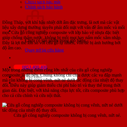
Chính sách bảo mật
Chính sách bảo hành
1. Khả năng chống ẩm và chịu nước vượt trội
Đồng Tháp, với khí hậu nhiệt đới ẩm đặc trưng, là nơi mà các vật
liệu xây dựng thường xuyên phải đối mặt với vấn đề ẩm mốc và mối
mọt. Cửa gỗ công nghiệp composite với lớp bảo vệ nhựa đặc biệt
giúp chống thấm nước, không bị mối mọt hay nấm mốc xâm nhập.
Chưa có sản phẩm trong giỏ hàng.
Đây là lợi thế lớn so với cửa gỗ tự nhiên, vốn dễ bị ảnh hưởng bởi
độ ẩm cao.
Quay trở lại cửa hàng
2. Độ bền cao và ít phải bảo trì
0853.400.400
Một trong những điểm cộng lớn nhất của cửa gỗ công nghiệp
composite là độ bền. Chúng không chỉ chịu được các va đập mạnh
Tìm
mà còn không bị cong vênh, nứt nẻ dưới tác động của nhiệt độ thay
kiếm:
đổi. Điều này giúp giảm thiểu chi phí bảo trì và thay thế trong thời
gian dài. Đặc biệt, với khả năng chịu lực tốt, cửa composite phù hợp
cho cả cửa chính và cửa nội thất.
Cửa gỗ công nghiệp composite không bị cong vênh, nứt nẻ.
3. Đa dạng mẫu mã và màu sắc