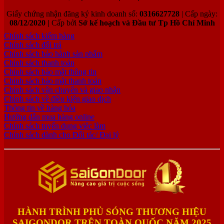
Giấy chứng nhận đăng ký kinh doanh số:
0316627728
| Cấp ngày:
08/12/2020 |
Cấp bởi
Sở kế hoạch và Đầu tư Tp Hồ Chí Minh
Chính sách kiểm hàng
Chính sách đổi trả
Chính sách bảo hành sản phẩm
Chính sách thanh toán
Chính sách bảo mật thông tin
Chính sách bảo mật thanh toán
Chính sách vận chuyển và giao nhận
Chính sách về điều kiện giao dịch
Thông tin về hàng hóa
Hướng dẫn mua hàng online
Chính sách tuyển dụng việc làm
Chính sách dành cho Đối tác/ Đại lý
HÀNH TRÌNH PHỦ SÓNG THƯƠNG HIỆU
SAIGONDOR TRÊN TOÀN QUỐC NĂM 2025