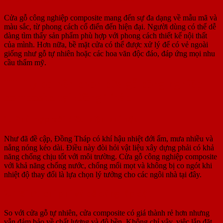
Cửa gỗ công nghiệp composite mang đến sự đa dạng về mẫu mã và
màu sắc, từ phong cách cổ điển đến hiện đại. Người dùng có thể dễ
dàng tìm thấy sản phẩm phù hợp với phong cách thiết kế nội thất
của mình. Hơn nữa, bề mặt cửa có thể được xử lý để có vẻ ngoài
giống như gỗ tự nhiên hoặc các hoa văn độc đáo, đáp ứng mọi nhu
cầu thẩm mỹ.
III. Lý do nên chọn cửa gỗ công nghiệp
composite tại Đồng Tháp
1. Phù hợp với điều kiện khí hậu
Như đã đề cập, Đồng Tháp có khí hậu nhiệt đới ẩm, mưa nhiều và
nắng nóng kéo dài. Điều này đòi hỏi vật liệu xây dựng phải có khả
năng chống chịu tốt với môi trường. Cửa gỗ công nghiệp composite
với khả năng chống nước, chống mối mọt và không bị co ngót khi
nhiệt độ thay đổi là lựa chọn lý tưởng cho các ngôi nhà tại đây.
2. Tối ưu chi phí và dễ dàng lắp đặt
So với cửa gỗ tự nhiên, cửa composite có giá thành rẻ hơn nhưng
vẫn đảm bảo về chất lượng và độ bền. Không chỉ vậy, việc lắp đặt