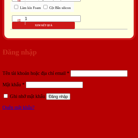
Làm kín Foam
Cột Bắn silicon
XEM KẾT QUẢ
Đăng nhập
Bắt
Tên tài khoản hoặc địa chỉ email
*
buộc
Bắt
Mật khẩu
*
buộc
Ghi nhớ mật khẩu
Đăng nhập
Quên mật khẩu?