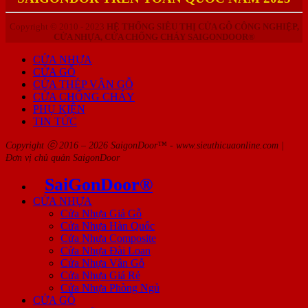
Copyright © 2010 - 2023
HỆ THỐNG SIÊU THỊ CỬA GỖ CÔNG NGHIỆP,
CỬA NHỰA, CỬA CHỐNG CHÁY SAIGONDOOR®
CỬA NHỰA
CỬA GỖ
CỬA THÉP VÂN GỖ
CỬA CHỐNG CHÁY
PHỤ KIỆN
TIN TỨC
Copyright ⓒ 2016 – 2026 SaigonDoor™ - www.sieuthicuaonline.com |
Đơn vị chủ quản SaigonDoor
SaiGonDoor®
CỬA NHỰA
Cửa Nhựa Giả Gỗ
Cửa Nhựa Hàn Quốc
Cửa Nhựa Composite
Cửa Nhựa Đài Loan
Cửa Nhựa Vân Gỗ
Cửa Nhựa Giá Rẻ
Cửa Nhựa Phòng Ngủ
CỬA GỖ