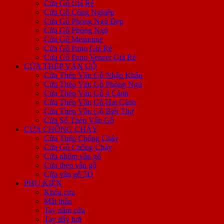
Cửa Gỗ Giá Rẻ
Cửa Gỗ Công Nghiệp
Cửa Gỗ Phòng Ngủ Đẹp
Cửa Gỗ Phòng Ngủ
Cửa Gỗ Melamine
Cửa Gỗ Pano Giá Rẻ
Cửa Gỗ Pano Veneer Giá Rẻ
CỬA THÉP VÂN GỖ
Cửa Thép Vân Gỗ Nhập Khẩu
Cửa Thép Vân Gỗ Phòng Ngủ
Cửa Thép Vân Gỗ 4 Cánh
Cửa Thép Vân Gỗ Hai Cánh
Cửa Thép Vân Gỗ Biệt Thự
Cửa Sổ Thép Vân Gỗ
CỬA CHỐNG CHÁY
Cửa Thép Chống Cháy
Cửa Gỗ Chống Cháy
Cửa nhôm vân gỗ
Cửa thép vân gỗ
Cửa vân gỗ 5D
PHỤ KIỆN
Khóa cửa
Mắt thần
Tay nắm cửa
Tay đẩy hơi