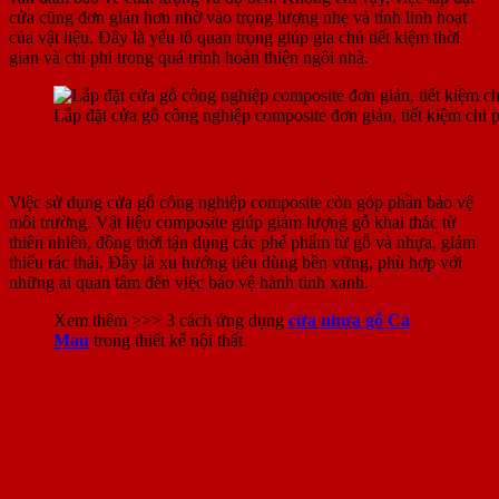
cửa cũng đơn giản hơn nhờ vào trọng lượng nhẹ và tính linh hoạt
của vật liệu. Đây là yếu tố quan trọng giúp gia chủ tiết kiệm thời
gian và chi phí trong quá trình hoàn thiện ngôi nhà.
Lắp đặt cửa gỗ công nghiệp composite đơn giản, tiết kiệm chi p
3. Bảo vệ môi trường
Việc sử dụng cửa gỗ công nghiệp composite còn góp phần bảo vệ
môi trường. Vật liệu composite giúp giảm lượng gỗ khai thác từ
thiên nhiên, đồng thời tận dụng các phế phẩm từ gỗ và nhựa, giảm
thiểu rác thải. Đây là xu hướng tiêu dùng bền vững, phù hợp với
những ai quan tâm đến việc bảo vệ hành tinh xanh.
Xem thêm >>> 3 cách ứng dụng
cửa nhựa gỗ Cà
Mau
trong thiết kế nội thất
IV. Kinh nghiệm chọn mua cửa gỗ công
nghiệp composite tại Đồng Tháp
1. Tìm hiểu về nhà cung cấp