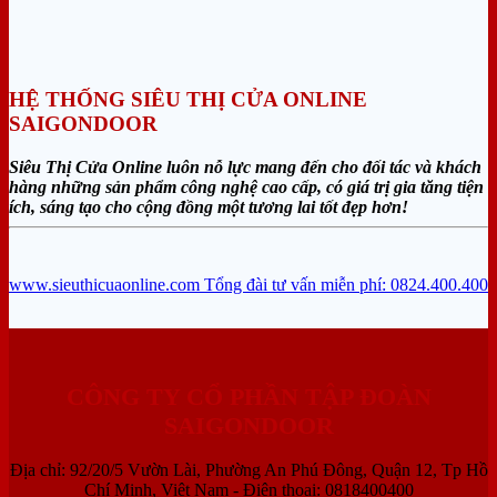
HỆ THỐNG SIÊU THỊ CỬA ONLINE
SAIGONDOOR
Siêu Thị Cửa Online luôn nỗ lực mang đến cho đối tác và khách
hàng những sản phẩm công nghệ cao cấp, có giá trị gia tăng tiện
ích, sáng tạo cho cộng đồng một tương lai tốt đẹp hơn!
www.sieuthicuaonline.com
Tổng đài tư vấn miễn phí: 0824.400.400
CÔNG TY CỔ PHẦN TẬP ĐOÀN
SAIGONDOOR
Địa chỉ: 92/20/5 Vườn Lài, Phường An Phú Đông, Quận 12, Tp Hồ
Chí Minh, Việt Nam - Điện thoại: 0818400400